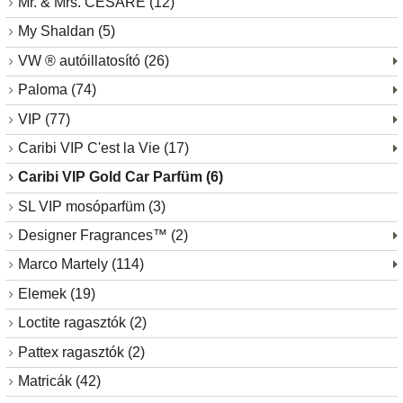
Mr. & Mrs. CESARE (12)
My Shaldan (5)
VW ® autóillatosító (26)
Paloma (74)
VIP (77)
Caribi VIP C'est la Vie (17)
Caribi VIP Gold Car Parfüm (6)
SL VIP mosóparfüm (3)
Designer Fragrances™ (2)
Marco Martely (114)
Elemek (19)
Loctite ragasztók (2)
Pattex ragasztók (2)
Matricák (42)