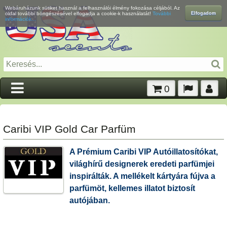
Webáruházunk sütiket használ a felhasználói élmény fokozása céljából. Az
Elfogadom
oldal további böngészésével elfogadja a cookie-k használatát!
További
információk...
0
Caribi VIP Gold Car Parfüm
A Prémium Caribi VIP Autóillatosítókat,
világhírű designerek eredeti parfümjei
inspirálták. A mellékelt kártyára fújva a
parfümöt, kellemes illatot biztosít
autójában.