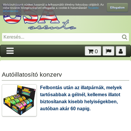
Webáruházunk sütiket használ a felhasználói élmény fokozása céljából. Az
Elfogadom
oldal további böngészésével elfogadja a cookie-k használatát!
További
információk...
0
Autóillatosító konzerv
Felbontás után az illatpárnák, melyek
tartósabbak a gélnél, kellemes illatot
biztosítanak kisebb helyiségekben,
autóban akár 60 napig.