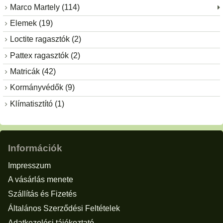
Marco Martely (114)
Elemek (19)
Loctite ragasztók (2)
Pattex ragasztók (2)
Matricák (42)
Kormányvédők (9)
Klímatisztító (1)
Információk
Impresszum
A vásárlás menete
Szállítás és Fizetés
Általános Szerződési Feltételek
Adatkezelési tájékoztató