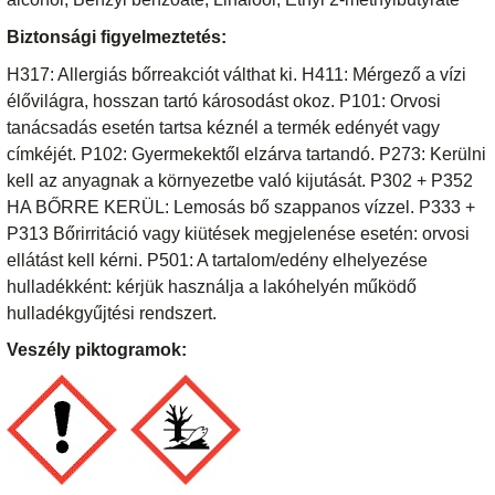
Biztonsági figyelmeztetés:
H317: Allergiás bőrreakciót válthat ki. H411: Mérgező a vízi
élővilágra, hosszan tartó károsodást okoz. P101: Orvosi
tanácsadás esetén tartsa kéznél a termék edényét vagy
címkéjét. P102: Gyermekektől elzárva tartandó. P273: Kerülni
kell az anyagnak a környezetbe való kijutását. P302 + P352
HA BŐRRE KERÜL: Lemosás bő szappanos vízzel. P333 +
P313 Bőrirritáció vagy kiütések megjelenése esetén: orvosi
ellátást kell kérni. P501: A tartalom/edény elhelyezése
hulladékként: kérjük használja a lakóhelyén működő
hulladékgyűjtési rendszert.
Veszély piktogramok: