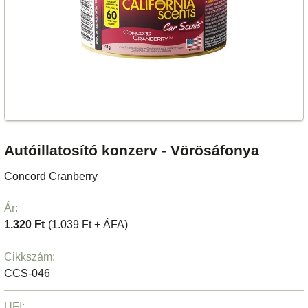
Autóillatosító konzerv - Vörösáfonya
Concord Cranberry
Ár:
1.320 Ft
(1.039 Ft + ÁFA)
Cikkszám:
CCS-046
UFI: