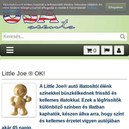
Webáruházunk sütiket használ a felhasználói élmény fokozása céljából. Az
Elfogadom
oldal további böngészésével elfogadja a cookie-k használatát!
További
információk...
0
Little Joe ® OK!
A Little Joe® autó illatosítói élénk
színekkel büszkélkednek frissítő és
kellemes illatokkal. Ezek a légfrissítők
különböző színben és illatban
kaphatók, készen állva arra, hogy színt
és kellemes érzetet vigyen autójában
akár 45 napig.