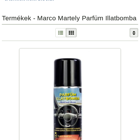
Termékek - Marco Martely Parfüm Illatbomba