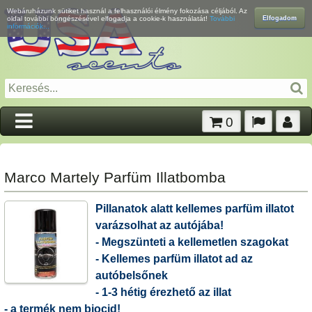
Webáruházunk sütiket használ a felhasználói élmény fokozása céljából. Az
Elfogadom
oldal további böngészésével elfogadja a cookie-k használatát!
További
információk...
0
Marco Martely Parfüm Illatbomba
Pillanatok alatt kellemes parfüm illatot
varázsolhat az autójába!
- Megszünteti a kellemetlen szagokat
- Kellemes parfüm illatot ad az
autóbelsőnek
- 1-3 hétig érezhető az illat
- a termék nem biocid!