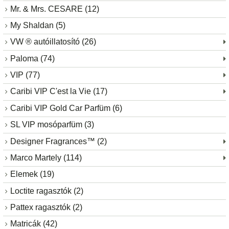
Mr. & Mrs. CESARE (12)
My Shaldan (5)
VW ® autóillatosító (26)
Paloma (74)
VIP (77)
Caribi VIP C'est la Vie (17)
Caribi VIP Gold Car Parfüm (6)
SL VIP mosóparfüm (3)
Designer Fragrances™ (2)
Marco Martely (114)
Elemek (19)
Loctite ragasztók (2)
Pattex ragasztók (2)
Matricák (42)