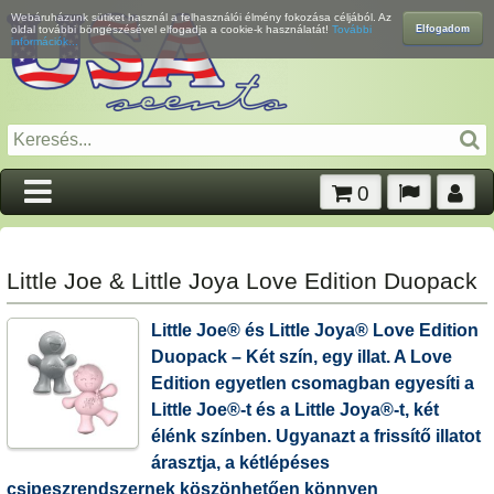
Webáruházunk sütiket használ a felhasználói élmény fokozása céljából. Az
Elfogadom
oldal további böngészésével elfogadja a cookie-k használatát!
További
információk...
0
Little Joe & Little Joya Love Edition Duopack
Little Joe® és Little Joya® Love Edition
Duopack – Két szín, egy illat. A Love
Edition egyetlen csomagban egyesíti a
Little Joe®-t és a Little Joya®-t, két
élénk színben. Ugyanazt a frissítő illatot
árasztja, a kétlépéses
csipeszrendszernek köszönhetően könnyen