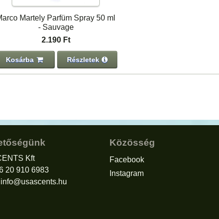
arco Martely Parfüm Spray 50 ml
- Sauvage
2.190 Ft
Kosárba
Részletek
etőségünk
Közösség
ENTS Kft
Facebook
36 20 910 6983
Instagram
:
info@usascents.hu