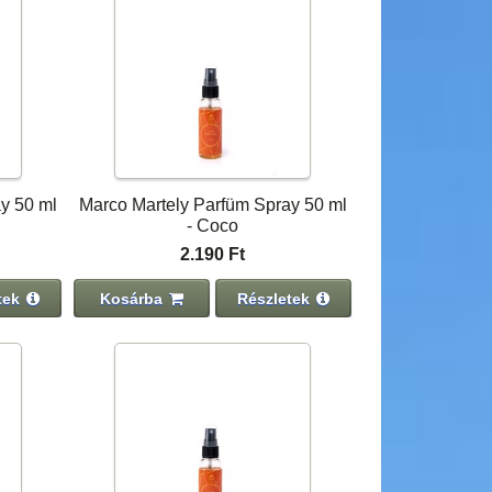
y 50 ml
Marco Martely Parfüm Spray 50 ml
- Coco
2.190 Ft
tek
Kosárba
Részletek