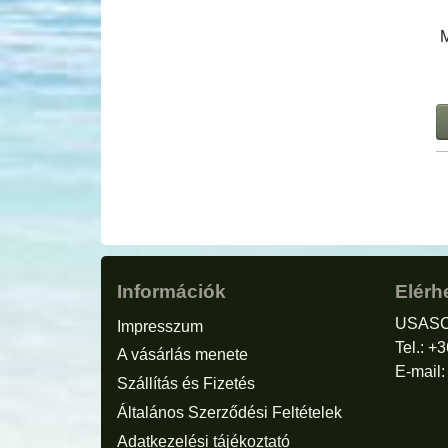
M
Információk
Elérh
USASC
Impresszum
Tel.: +
A vásárlás menete
E-mail
Szállítás és Fizetés
Általános Szerződési Feltételek
Adatkezelési tájékoztató