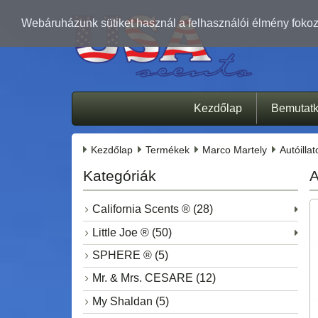
Webáruházunk sütiket használ a felhasználói élmény fokozá
Kezdőlap
Bemutat
Kezdőlap
Termékek
Marco Martely
Autóilla
Kategóriák
A
California Scents ® (28)
Little Joe ® (50)
SPHERE ® (5)
Mr. & Mrs. CESARE (12)
My Shaldan (5)