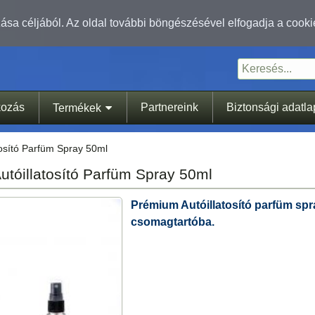
sa céljából. Az oldal további böngészésével elfogadja a cooki
kozás
Partnereink
Biztonsági adatl
Termékek
tosító Parfüm Spray 50ml
utóillatosító Parfüm Spray 50ml
Prémium Autóillatosító parfüm spr
csomagtartóba.