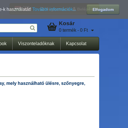
Regisztráció
Belépés
e-k használatát!
További információk...
Elfogadom
Kosár
0 termék - 0 Ft
apok
Viszonteladóknak
Kapcsolat
ay, mely használható ülésre, szőnyegre,