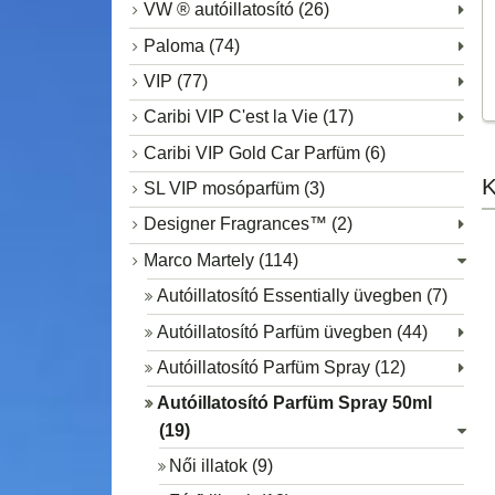
VW ® autóillatosító (26)
Paloma (74)
VIP (77)
Caribi VIP C'est la Vie (17)
Caribi VIP Gold Car Parfüm (6)
K
SL VIP mosóparfüm (3)
Designer Fragrances™ (2)
Marco Martely (114)
Autóillatosító Essentially üvegben (7)
Autóillatosító Parfüm üvegben (44)
Autóillatosító Parfüm Spray (12)
Autóillatosító Parfüm Spray 50ml
(19)
Női illatok (9)