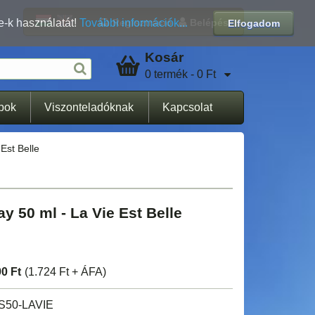
Regisztráció
Belépés
e-k használatát!
További információk...
Elfogadom
Kosár
0 termék - 0 Ft
apok
Viszonteladóknak
Kapcsolat
Est Belle
y 50 ml - La Vie Est Belle
90 Ft
(1.724 Ft + ÁFA)
S50-LAVIE