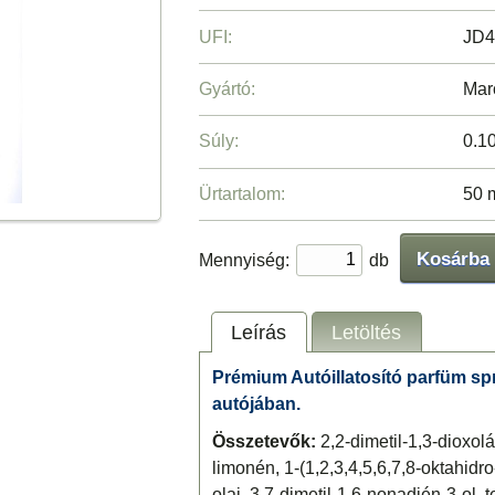
UFI:
JD4
Gyártó:
Mar
Súly:
0.1
Ürtartalom:
50 
Kosárba
Mennyiség:
db
Leírás
Letöltés
Prémium Autóillatosító parfüm spra
autójában.
Összetevők:
2,2-dimetil-1,3-dioxolán
limonén, 1-(1,2,3,4,5,6,7,8-oktahidro-
olaj, 3,7-dimetil-1,6-nonadién-3-ol, t