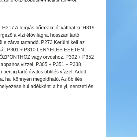
 H317 Allergiás bőrreakciót válthat ki. H319
gező a vízi élővilágra, hosszan tartó
elzárva tartandó. P273 Kerülni kell az
tását. P301 + P310 LENYELÉS ESETÉN:
 KÖZPONTHOZ vagy orvoshoz. P302 + P352
ppanos vízzel. P305 + P351 + P338
ig tartó óvatos öblítés vízzel. Adott
sa, ha könnyen megoldható. Az öblítés
helyezése hulladékként: a helyi, nemzeti és