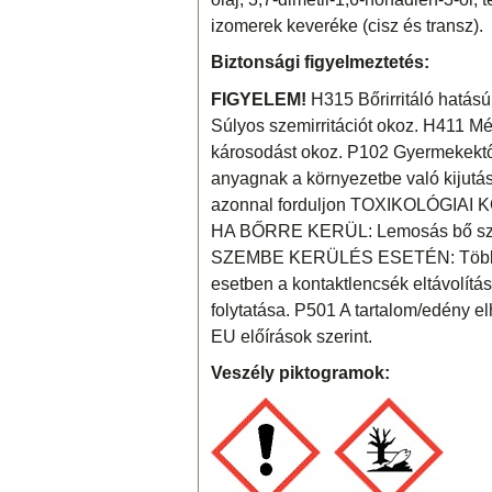
izomerek keveréke (cisz és transz).
Biztonsági figyelmeztetés:
FIGYELEM!
H315 Bőrirritáló hatású.
Súlyos szemirritációt okoz. H411 Mér
károsodást okoz. P102 Gyermekektől 
anyagnak a környezetbe való kiju
azonnal forduljon TOXIKOLÓGIAI
HA BŐRRE KERÜL: Lemosás bő sza
SZEMBE KERÜLÉS ESETÉN: Több perc
esetben a kontaktlencsék eltávolítá
folytatása. P501 A tartalom/edény el
EU előírások szerint.
Veszély piktogramok: