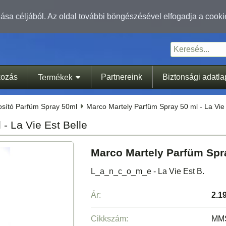
sa céljából. Az oldal további böngészésével elfogadja a cooki
kozás
Partnereink
Biztonsági adatl
Termékek
tosító Parfüm Spray 50ml
Marco Martely Parfüm Spray 50 ml - La Vie 
- La Vie Est Belle
Marco Martely Parfüm Spra
L_a_n_c_o_m_e - La Vie Est B.
Ár:
2.1
Cikkszám:
MM