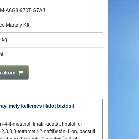
M-A6G8-970T-G7AJ
co Martely Kft
0 kg
ml
 rakom
y, mely kellemes illatot biztosít
-4-il-metanol, linalil-acetát, linalol, d-
2,3,8,8-tetrametil-2-naftil)etán-1-on, pacsuli
etrahidro-2-izobutil-4-metilpirán-4-ol,