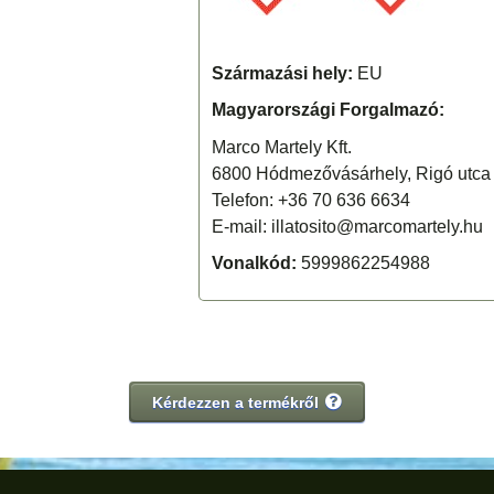
Származási hely:
EU
Magyarországi Forgalmazó:
Marco Martely Kft.
6800 Hódmezővásárhely, Rigó utca 
Telefon: +36 70 636 6634
E-mail: illatosito@marcomartely.hu
Vonalkód:
5999862254988
Kérdezzen a termékről