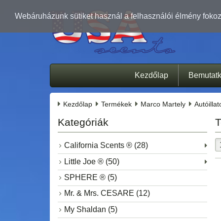
Webáruházunk sütiket használ a felhasználói élmény fokozá
Kezdőlap
Bemutat
Kezdőlap
Termékek
Marco Martely
Autóilla
Kategóriák
T
California Scents ® (28)
Little Joe ® (50)
SPHERE ® (5)
Mr. & Mrs. CESARE (12)
My Shaldan (5)