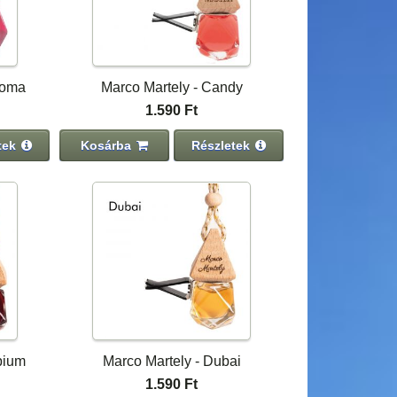
Roma
Marco Martely - Candy
1.590 Ft
tek
Kosárba
Részletek
pium
Marco Martely - Dubai
1.590 Ft