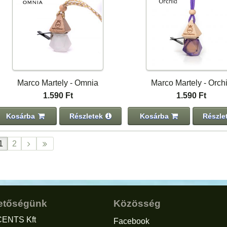
Marco Martely - Omnia
Marco Martely - Orch
1.590 Ft
1.590 Ft
Kosárba
Részletek
Kosárba
Részle
1
2
etőségünk
Közösség
ENTS Kft
Facebook