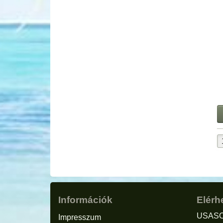
Információk
Elérh
USASC
Impresszum