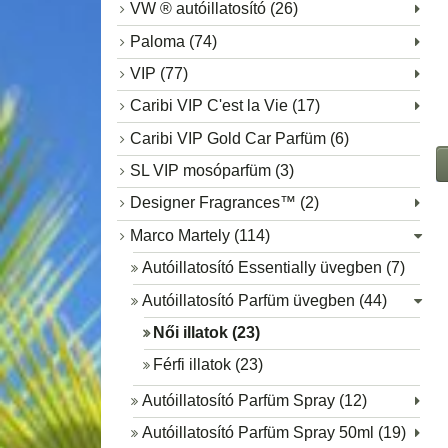
VW ® autóillatosító (26)
Paloma (74)
VIP (77)
Caribi VIP C'est la Vie (17)
Caribi VIP Gold Car Parfüm (6)
SL VIP mosóparfüm (3)
Designer Fragrances™ (2)
Marco Martely (114)
Autóillatosító Essentially üvegben (7)
Autóillatosító Parfüm üvegben (44)
Női illatok (23)
Férfi illatok (23)
Autóillatosító Parfüm Spray (12)
Autóillatosító Parfüm Spray 50ml (19)