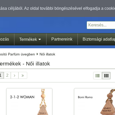
sa céljából. Az oldal további böngészésével elfogadja a cooki
kozás
Partnereink
Biztonsági adatl
Termékek
tosító Parfüm üvegben
Női illatok
ermékek - Női illatok
1
2