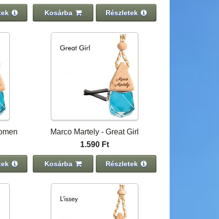
tek
Kosárba
Részletek
Women
Marco Martely - Great Girl
1.590 Ft
tek
Kosárba
Részletek