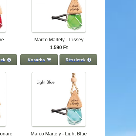
re
Marco Martely - L'issey
1.590 Ft
tek
Kosárba
Részletek
ionare
Marco Martely - Light Blue