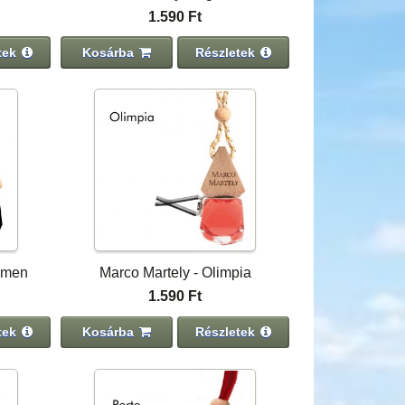
1.590 Ft
tek
Kosárba
Részletek
omen
Marco Martely - Olimpia
1.590 Ft
tek
Kosárba
Részletek