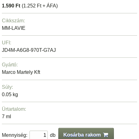
1.590 Ft
(1.252 Ft + ÁFA)
Cikkszám:
MM-LAVIE
UFI:
JD4M-A6G8-970T-G7AJ
Gyártó:
Marco Martely Kft
Súly:
0.05 kg
Ürtartalom:
7 ml
Kosárba rakom
Mennyiség:
db