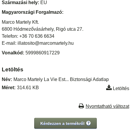
Származási hely:
EU
Magyarországi Forgalmazó:
Marco Martely Kft.
6800 Hódmezővásárhely, Rigó utca 27.
Telefon: +36 70 636 6634
E-mail: illatosito@marcomartely.hu
Vonalkód:
5999860917229
Letöltés
Név:
Marco Martely La Vie Est... Biztonsági Adatlap
Méret:
314.61 KB
Letöltés
Nyomtatható változat
Kérdezzen a termékről