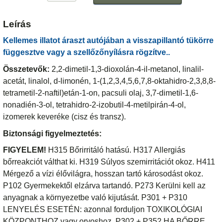
Leírás
Kellemes illatot áraszt autójában a visszapillantó tükörre
függesztve vagy a szellőzőnyílásra rögzítve..
Összetevők:
2,2-dimetil-1,3-dioxolán-4-il-metanol, linalil-
acetát, linalol, d-limonén, 1-(1,2,3,4,5,6,7,8-oktahidro-2,3,8,8-
tetrametil-2-naftil)etán-1-on, pacsuli olaj, 3,7-dimetil-1,6-
nonadién-3-ol, tetrahidro-2-izobutil-4-metilpirán-4-ol,
izomerek keveréke (cisz és transz).
Biztonsági figyelmeztetés:
FIGYELEM!
H315 Bőrirritáló hatású. H317 Allergiás
bőrreakciót válthat ki. H319 Súlyos szemirritációt okoz. H411
Mérgező a vízi élővilágra, hosszan tartó károsodást okoz.
P102 Gyermekektől elzárva tartandó. P273 Kerülni kell az
anyagnak a környezetbe való kijutását. P301 + P310
LENYELÉS ESETÉN: azonnal forduljon TOXIKOLÓGIAI
KÖZPONTHOZ vagy orvoshoz. P302 + P352 HA BŐRRE