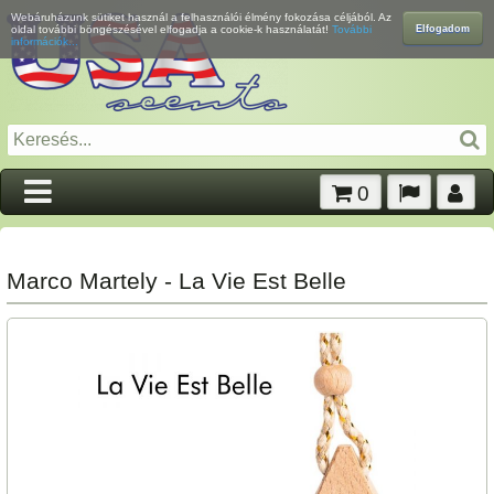
Webáruházunk sütiket használ a felhasználói élmény fokozása céljából. Az
Elfogadom
oldal további böngészésével elfogadja a cookie-k használatát!
További
információk...
0
Marco Martely - La Vie Est Belle