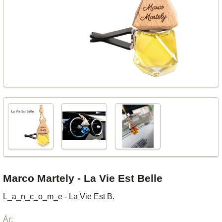
Marco Martely - La Vie Est Belle
L_a_n_c_o_m_e - La Vie Est B.
Ár: