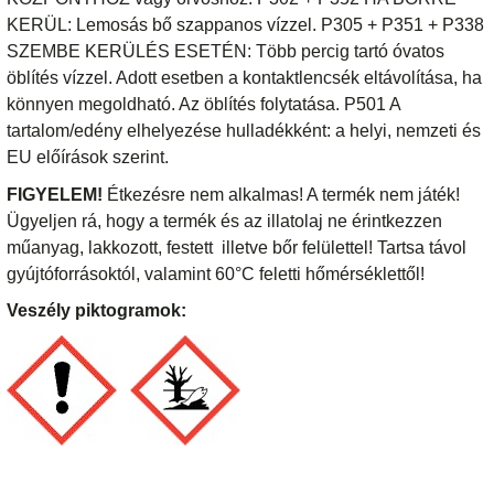
KERÜL: Lemosás bő szappanos vízzel. P305 + P351 + P338
SZEMBE KERÜLÉS ESETÉN: Több percig tartó óvatos
öblítés vízzel. Adott esetben a kontaktlencsék eltávolítása, ha
könnyen megoldható. Az öblítés folytatása. P501 A
tartalom/edény elhelyezése hulladékként: a helyi, nemzeti és
EU előírások szerint.
FIGYELEM!
Étkezésre nem alkalmas! A termék nem játék!
Ügyeljen rá, hogy a termék és az illatolaj ne érintkezzen
műanyag, lakkozott, festett illetve bőr felülettel! Tartsa távol
gyújtóforrásoktól, valamint 60°C feletti hőmérséklettől!
Veszély piktogramok: