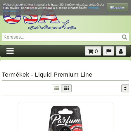
Webáruházunk sütiket használ a felhasználói élmény fokozása céljából. Az
Elfogadom
oldal további böngészésével elfogadja a cookie-k használatát!
További
információk...
0
Termékek - Liquid Premium Line