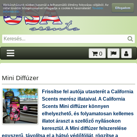
Webáruházunk sütiket használ a felhasználói élmény fokozása céljából. Az
Elfogadom
oldal további böngészésével elfogadja a cookie-k használatát!
További
információk...
0
Mini Diffúzer
Frissítse fel autója utasterét a California
Scents merész illataival. A California
Scents Mini diffúzer könnyen
elhelyezhető, és folyamatosan kellemes
illatot áraszt a szellőző nyílásokon
keresztül. A Mini diffúzer felszerelése
egyszerű, távolítsa el a hátsó védőfóliát, rögzítse a