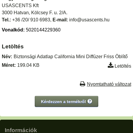
USASCENTS Kft
3000 Hatvan, Kölcsey F. u. 2/A.
Tel.:
+36 /20/ 910 6983,
E-mail:
info@usascents.hu
Vonalkód:
5020144229360
Letöltés
Név:
Biztonsági Adatlap California Mini Diffúzer Friss Öblítő
Méret:
199.04 KB
Letöltés
Nyomtatható változat
Kérdezzen a termékről
Információk