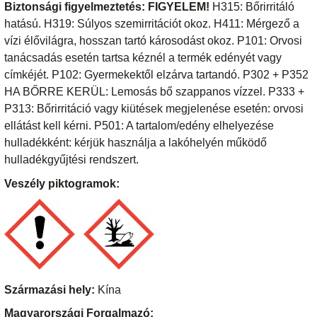
Biztonsági figyelmeztetés:
FIGYELEM!
H315: Bőrirritáló
hatású. H319: Súlyos szemirritációt okoz. H411: Mérgező a
vízi élővilágra, hosszan tartó károsodást okoz. P101: Orvosi
tanácsadás esetén tartsa kéznél a termék edényét vagy
címkéjét. P102: Gyermekektől elzárva tartandó. P302 + P352
HA BŐRRE KERÜL: Lemosás bő szappanos vízzel. P333 +
P313: Bőrirritáció vagy kiütések megjelenése esetén: orvosi
ellátást kell kérni. P501: A tartalom/edény elhelyezése
hulladékként: kérjük használja a lakóhelyén működő
hulladékgyűjtési rendszert.
Veszély piktogramok:
Származási hely:
Kína
Magyarországi Forgalmazó: