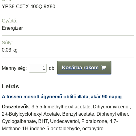
YPS8-C0TX-400Q-9X80
Gyártó:
Energizer
Súly:
0.03 kg
Kosárba rakom
Mennyiség:
db
Leírás
A frissen mosott ágynemű öblítő illata, akár 90 napig.
Összetevők:
3,5,5-trimethylhexyl acetate, Dihydromyrcenol,
2-t-Butylcyclohexyl Acetate, Benzyl acetate, Diphenyl ether,
Cyclogalbanate, BHT, Undecavertol, Floralozone, 4,7-
Methano-1H-indene-5-acetaldehyde, octahydro