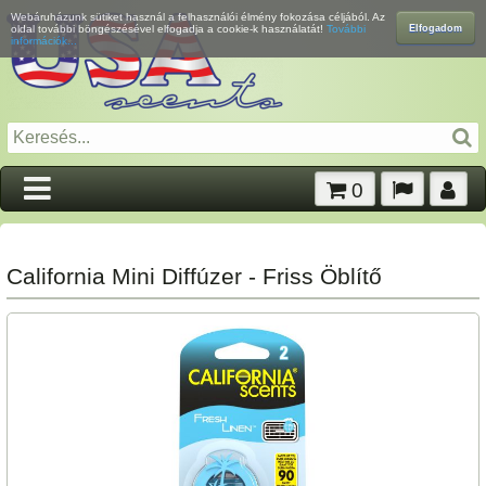
Webáruházunk sütiket használ a felhasználói élmény fokozása céljából. Az
Elfogadom
oldal további böngészésével elfogadja a cookie-k használatát!
További
információk...
0
California Mini Diffúzer - Friss Öblítő