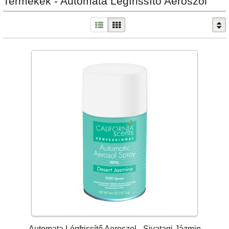
Termékek - Automata Légfrissítő Aeroszol
Automata Légfrissítő Aeroszol - Sivatagi Jázmin