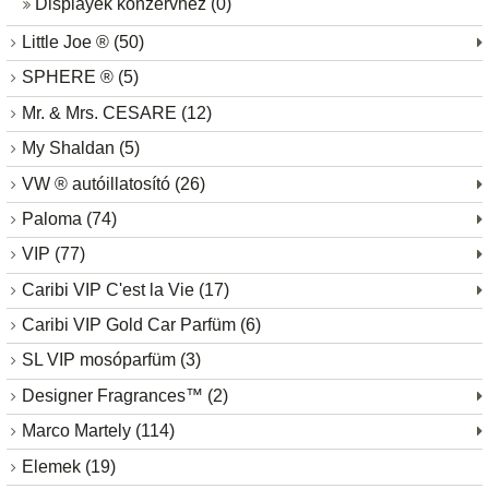
Displayek konzervhez (0)
Little Joe ® (50)
SPHERE ® (5)
Mr. & Mrs. CESARE (12)
My Shaldan (5)
VW ® autóillatosító (26)
Paloma (74)
VIP (77)
Caribi VIP C'est la Vie (17)
Caribi VIP Gold Car Parfüm (6)
SL VIP mosóparfüm (3)
Designer Fragrances™ (2)
Marco Martely (114)
Elemek (19)