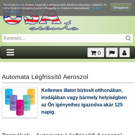
Webáruházunk sütiket használ a felhasználói élmény fokozása céljából. Az
Elfogadom
oldal további böngészésével elfogadja a cookie-k használatát!
További
információk...
0
Automata Légfrissítő Aeroszol
Kellemes illatot biztosít otthonában,
irodájában vagy bármely helyiségben
az Ön igényeihez igazodva akár 125
napig.