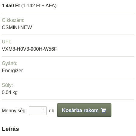
1.450 Ft
(1.142 Ft + ÁFA)
Cikkszám:
CSMINI-NEW
UFI:
VXM8-H0V3-900H-W56F
Gyártó:
Energizer
Súly:
0.04 kg
Kosárba rakom
Mennyiség:
db
Leírás