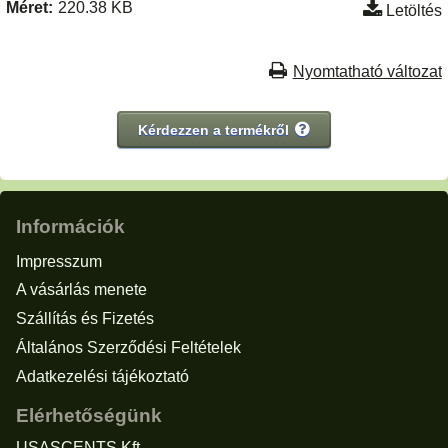
Méret:
220.38 KB
Letöltés
Nyomtatható változat
Kérdezzen a termékről
Információk
Impresszum
A vásárlás menete
Szállítás és Fizetés
Általános Szerződési Feltételek
Adatkezelési tájékoztató
Elérhetőségünk
USASCENTS Kft