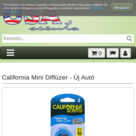
Webáruházunk sütiket használ a felhasználói élmény fokozása céljából. Az
Elfogadom
oldal további böngészésével elfogadja a cookie-k használatát!
További
információk...
0
California Mini Diffúzer - Új Autó