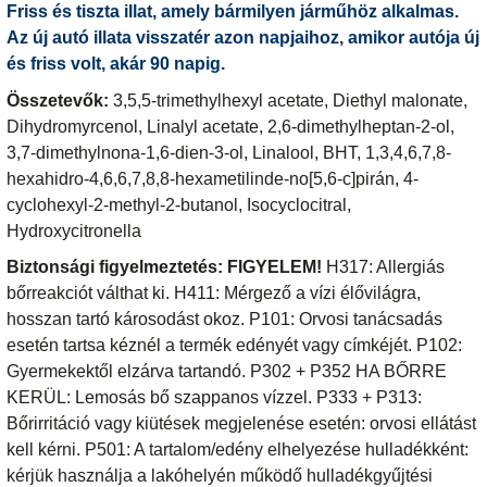
Friss és tiszta illat, amely bármilyen járműhöz alkalmas.
Az új autó illata visszatér azon napjaihoz, amikor autója új
és friss volt, akár 90 napig.
Összetevők:
3,5,5-trimethylhexyl acetate, Diethyl malonate,
Dihydromyrcenol, Linalyl acetate, 2,6-dimethylheptan-2-ol,
3,7-dimethylnona-1,6-dien-3-ol, Linalool, BHT, 1,3,4,6,7,8-
hexahidro-4,6,6,7,8,8-hexametilinde-no[5,6-c]pirán, 4-
cyclohexyl-2-methyl-2-butanol, Isocyclocitral,
Hydroxycitronella
Biztonsági figyelmeztetés:
FIGYELEM!
H317: Allergiás
bőrreakciót válthat ki. H411: Mérgező a vízi élővilágra,
hosszan tartó károsodást okoz. P101: Orvosi tanácsadás
esetén tartsa kéznél a termék edényét vagy címkéjét. P102:
Gyermekektől elzárva tartandó. P302 + P352 HA BŐRRE
KERÜL: Lemosás bő szappanos vízzel. P333 + P313:
Bőrirritáció vagy kiütések megjelenése esetén: orvosi ellátást
kell kérni. P501: A tartalom/edény elhelyezése hulladékként:
kérjük használja a lakóhelyén működő hulladékgyűjtési