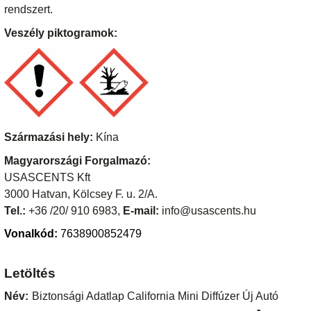
rendszert.
Veszély piktogramok:
Származási hely:
Kína
Magyarországi Forgalmazó:
USASCENTS Kft
3000 Hatvan, Kölcsey F. u. 2/A.
Tel.:
+36 /20/ 910 6983,
E-mail:
info@usascents.hu
Vonalkód:
7638900852479
Letöltés
Név:
Biztonsági Adatlap California Mini Diffúzer Új Autó