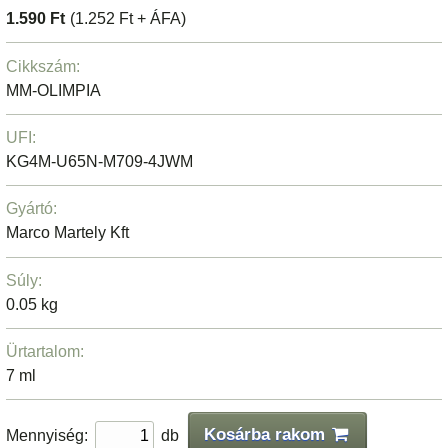
1.590 Ft
(1.252 Ft + ÁFA)
Cikkszám:
MM-OLIMPIA
UFI:
KG4M-U65N-M709-4JWM
Gyártó:
Marco Martely Kft
Súly:
0.05 kg
Ürtartalom:
7 ml
Kosárba rakom
Mennyiség:
db