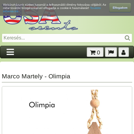
Webáruházunk sütiket használ a felhasználói élmény fokozása céljából. Az
Elfogadom
oldal további böngészésével elfogadja a cookie-k használatát!
További
információk...
0
Marco Martely - Olimpia