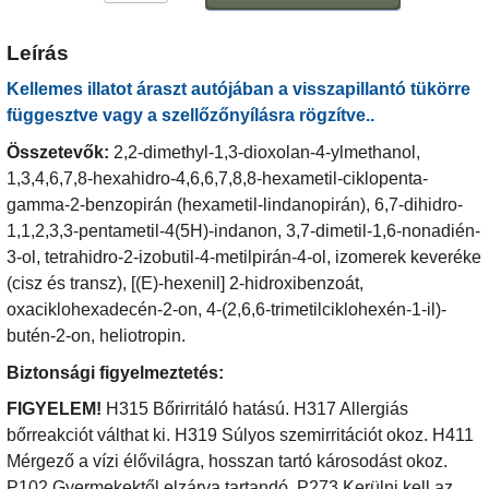
Leírás
Kellemes illatot áraszt autójában a visszapillantó tükörre
függesztve vagy a szellőzőnyílásra rögzítve..
Összetevők:
2,2-dimethyl-1,3-dioxolan-4-ylmethanol,
1,3,4,6,7,8-hexahidro-4,6,6,7,8,8-hexametil-ciklopenta-
gamma-2-benzopirán (hexametil-lindanopirán), 6,7-dihidro-
1,1,2,3,3-pentametil-4(5H)-indanon, 3,7-dimetil-1,6-nonadién-
3-ol, tetrahidro-2-izobutil-4-metilpirán-4-ol, izomerek keveréke
(cisz és transz), [(E)-hexenil] 2-hidroxibenzoát,
oxaciklohexadecén-2-on, 4-(2,6,6-trimetilciklohexén-1-il)-
butén-2-on, heliotropin.
Biztonsági figyelmeztetés:
FIGYELEM!
H315 Bőrirritáló hatású. H317 Allergiás
bőrreakciót válthat ki. H319 Súlyos szemirritációt okoz. H411
Mérgező a vízi élővilágra, hosszan tartó károsodást okoz.
P102 Gyermekektől elzárva tartandó. P273 Kerülni kell az