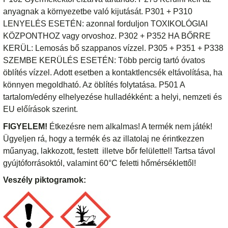
anyagnak a környezetbe való kijutását. P301 + P310
LENYELÉS ESETÉN: azonnal forduljon TOXIKOLÓGIAI
KÖZPONTHOZ vagy orvoshoz. P302 + P352 HA BŐRRE
KERÜL: Lemosás bő szappanos vízzel. P305 + P351 + P338
SZEMBE KERÜLÉS ESETÉN: Több percig tartó óvatos
öblítés vízzel. Adott esetben a kontaktlencsék eltávolítása, ha
könnyen megoldható. Az öblítés folytatása. P501 A
tartalom/edény elhelyezése hulladékként: a helyi, nemzeti és
EU előírások szerint.
FIGYELEM!
Étkezésre nem alkalmas! A termék nem játék!
Ügyeljen rá, hogy a termék és az illatolaj ne érintkezzen
műanyag, lakkozott, festett illetve bőr felülettel! Tartsa távol
gyújtóforrásoktól, valamint 60°C feletti hőmérséklettől!
Veszély piktogramok: