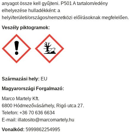
anyagot össze kell gyűjteni. P501 A tartalom/edény
elhelyezése hulladékként: a
helyi/területi/országos/nemzetközi előírásoknak megfelelően.
Veszély piktogramok:
Származási hely:
EU
Magyarországi Forgalmazó:
Marco Martely Kft.
6800 Hódmezővásárhely, Rigó utca 27.
Telefon: +36 70 636 6634
E-mail: illatosito@marcomartely.hu
Vonalkód:
5999862254995