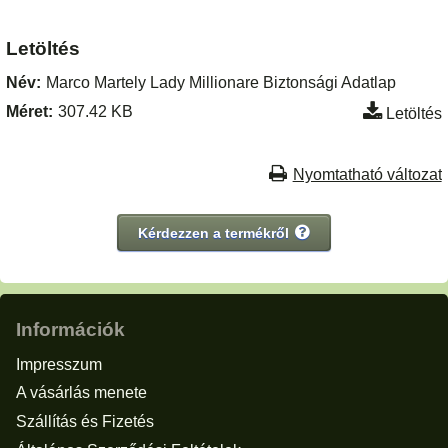
Letöltés
Név:
Marco Martely Lady Millionare Biztonsági Adatlap
Méret:
307.42 KB
Letöltés
Nyomtatható változat
Kérdezzen a termékről
Információk
Impresszum
A vásárlás menete
Szállítás és Fizetés