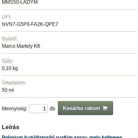
MMS50-LADYM
UFI:
NVN7-G5P8-FA2K-QPE7
Gyártó:
Marco Martely Kft
Súly:
0.10 kg
Ürtartalom:
50 ml
Kosárba rakom
Mennyiség:
db
Leírás
Prémium Autóillatosító parfüm spray, mely kellemes