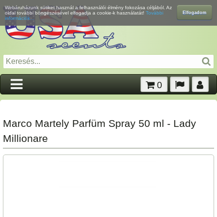
Webáruházunk sütiket használ a felhasználói élmény fokozása céljából. Az
Elfogadom
oldal további böngészésével elfogadja a cookie-k használatát!
További
információk...
0
Marco Martely Parfüm Spray 50 ml - Lady
Millionare