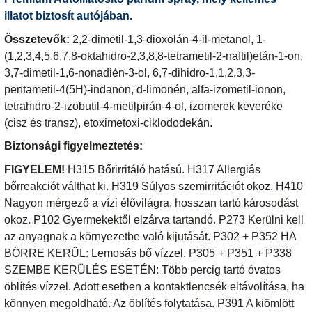
illatot biztosít autójában.
Összetevők:
2,2-dimetil-1,3-dioxolán-4-il-metanol, 1-
(1,2,3,4,5,6,7,8-oktahidro-2,3,8,8-tetrametil-2-naftil)etán-1-on,
3,7-dimetil-1,6-nonadién-3-ol, 6,7-dihidro-1,1,2,3,3-
pentametil-4(5H)-indanon, d-limonén, alfa-izometil-ionon,
tetrahidro-2-izobutil-4-metilpirán-4-ol, izomerek keveréke
(cisz és transz), etoximetoxi-ciklododekán.
Biztonsági figyelmeztetés:
FIGYELEM!
H315 Bőrirritáló hatású. H317 Allergiás
bőrreakciót válthat ki. H319 Súlyos szemirritációt okoz. H410
Nagyon mérgező a vízi élővilágra, hosszan tartó károsodást
okoz. P102 Gyermekektől elzárva tartandó. P273 Kerülni kell
az anyagnak a környezetbe való kijutását. P302 + P352 HA
BŐRRE KERÜL: Lemosás bő vízzel. P305 + P351 + P338
SZEMBE KERÜLÉS ESETÉN: Több percig tartó óvatos
öblítés vízzel. Adott esetben a kontaktlencsék eltávolítása, ha
könnyen megoldható. Az öblítés folytatása. P391 A kiömlött