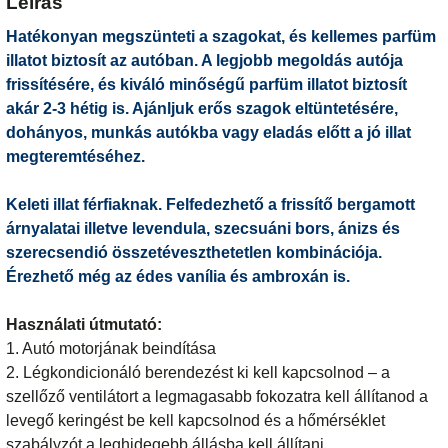
Leírás
Hatékonyan megszünteti a szagokat, és kellemes parfüm
illatot biztosít az autóban. A legjobb megoldás autója
frissítésére, és kiváló minőségű parfüm illatot biztosít
akár 2-3 hétig is. Ajánljuk erős szagok eltüntetésére,
dohányos, munkás autókba vagy eladás előtt a jó illat
megteremtéséhez.
Keleti illat férfiaknak. Felfedezhető a frissítő bergamott
árnyalatai illetve levendula, szecsuáni bors, ánizs és
szerecsendió összetéveszthetetlen kombinációja.
Érezhető még az édes vanília és ambroxán is.
Használati útmutató:
1. Autó motorjának beindítása
2. Légkondicionáló berendezést ki kell kapcsolnod – a
szellőző ventilátort a legmagasabb fokozatra kell állítanod a
levegő keringést be kell kapcsolnod és a hőmérséklet
szabályzót a leghidegebb állásba kell állítani