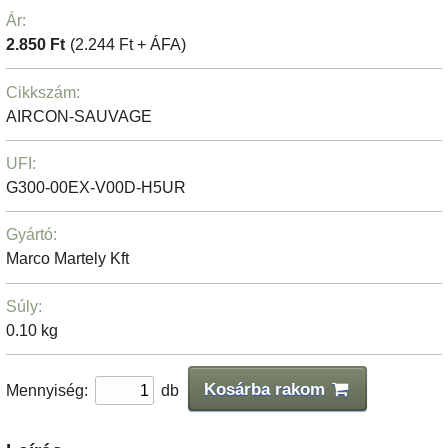
Ár:
2.850 Ft
(2.244 Ft + ÁFA)
Cikkszám:
AIRCON-SAUVAGE
UFI:
G300-00EX-V00D-H5UR
Gyártó:
Marco Martely Kft
Súly:
0.10 kg
Kosárba rakom
Mennyiség:
db