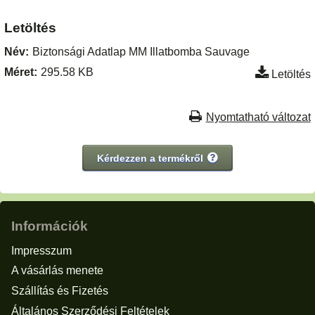
Letöltés
Név:
Biztonsági Adatlap MM Illatbomba Sauvage
Méret:
295.58 KB
Letöltés
Nyomtatható változat
Kérdezzen a termékről
Információk
Impresszum
A vásárlás menete
Szállítás és Fizetés
Általános Szerződési Feltételek