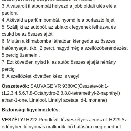
3. A vásárolt illatbombát helyezd a jobb oldali ülés elé a
padlóra
4. Aktiváld a parfüm bombát, nyomd le a porlasztó fejet
5. Szállj ki az autóból, az ablakok legyenek felhúzva és
csukd be az összes ajtót
6. Miután a klímabomba láthatóan kiengedte az összes
hatóanyagát. (kb.: 2 perc), hagyd még a szellőzőberendezést
5 percig üzemelni.
7. Ezt követően nyisd ki az autód összes ajtaját néhány
percig
8. A szellőzést követően kész is vagy!
Összetevők:
SAUVAGE VR 9380/C(Összetevők:1-
(1,2,3,4,5,6,7,8-Octahydro-2,3,8,8-tetramethyl-2-naphthyl)
ethan-1-one, Linalool, Linalyl acetate, d-Limonene)
Biztonsági figyelmeztetés:
VESZÉLY!
H222 Rendkívül tűzveszélyes aeroszol. H229 Az
edényben túlnyomás uralkodik: hő hatására megrepedhet.