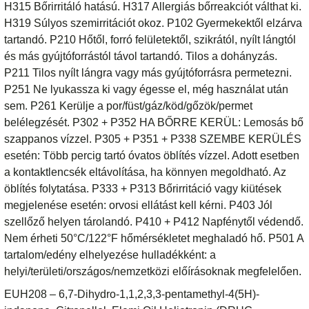
H315 Bőrirritáló hatású. H317 Allergiás bőrreakciót válthat ki.
H319 Súlyos szemirritációt okoz. P102 Gyermekektől elzárva
tartandó. P210 Hőtől, forró felületektől, szikrától, nyílt lángtól
és más gyújtóforrástól távol tartandó. Tilos a dohányzás.
P211 Tilos nyílt lángra vagy más gyújtóforrásra permetezni.
P251 Ne lyukassza ki vagy égesse el, még használat után
sem. P261 Kerülje a por/füst/gáz/köd/gőzök/permet
belélegzését. P302 + P352 HA BŐRRE KERÜL: Lemosás bő
szappanos vízzel. P305 + P351 + P338 SZEMBE KERÜLÉS
esetén: Több percig tartó óvatos öblítés vízzel. Adott esetben
a kontaktlencsék eltávolítása, ha könnyen megoldható. Az
öblítés folytatása. P333 + P313 Bőrirritáció vagy kiütések
megjelenése esetén: orvosi ellátást kell kérni. P403 Jól
szellőző helyen tárolandó. P410 + P412 Napfénytől védendő.
Nem érheti 50°C/122°F hőmérsékletet meghaladó hő. P501 A
tartalom/edény elhelyezése hulladékként: a
helyi/területi/országos/nemzetközi előírásoknak megfelelően.
EUH208 – 6,7-Dihydro-1,1,2,3,3-pentamethyl-4(5H)-