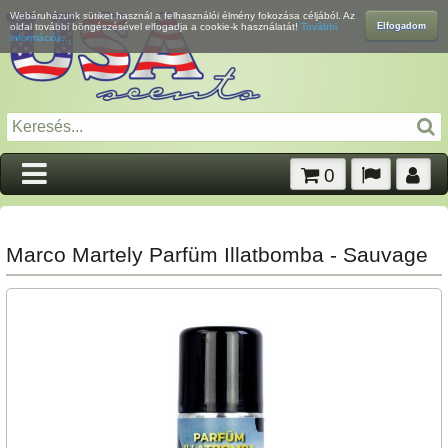
Webáruházunk sütiket használ a felhasználói élmény fokozása céljából. Az
Elfogadom
oldal további böngészésével elfogadja a cookie-k használatát!
További
információk...
0
Marco Martely Parfüm Illatbomba - Sauvage