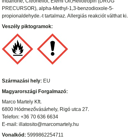
indanone, Citronellol, Elemi Oil,Heliotropin (DRUG
PRECURSOR), alpha-Methyl-1,3-benzodioxole-5-
propionaldehyde.-t tartalmaz. Allergiás reakciót válthat ki.
Veszély piktogramok:
Származási hely:
EU
Magyarországi Forgalmazó:
Marco Martely Kft.
6800 Hódmezővásárhely, Rigó utca 27.
Telefon: +36 70 636 6634
E-mail: illatosito@marcomartely.hu
Vonalkód:
5999862254711