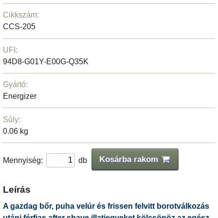
Cikkszám:
CCS-205
UFI:
94D8-G01Y-E00G-Q35K
Gyártó:
Energizer
Súly:
0.06 kg
Kosárba rakom
Mennyiség:
db
Leírás
A gazdag bőr, puha velúr és frissen felvitt borotválkozás
utáni férfias after shave illatjegyeket kölcsönöz az egész