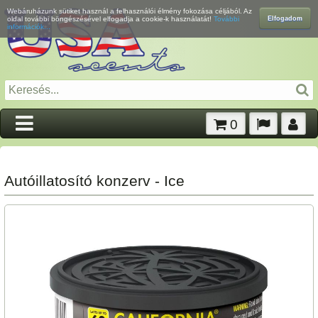
Webáruházunk sütiket használ a felhasználói élmény fokozása céljából. Az
Elfogadom
oldal további böngészésével elfogadja a cookie-k használatát!
További
információk...
0
Autóillatosító konzerv - Ice