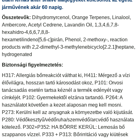
járművének akár 60 napig.
Összetevők:
Dihydromyrcenol, Orange Terpenes, Linalool,
Ambercore, Acetyl Cedrene, Lavandin Oil, 1,3,4,6,7,8-
hexahidro-4,6,6,7,8,8-
hexametilindeno[5,6-c]pirán, Phenol, 2-methoxy-, reaction
products with 2,2-dimethyl-3-methylenebicyclo[2.2.1]heptane,
hydrogenated
Biztonsági figyelmeztetés:
H317: Allergiás bőrreakciót válthat ki, H411: Mérgező a vízi
élővilágra, hosszan tartó károsodást okoz, P101: Orvosi
tanácsadás esetén tartsa kéznél a termék edényét vagy
címkéjét. P102: Gyermekektől elzárva tartandó. P264: A
használatot követően a kezet alaposan meg kell mosni.
P273: Kerülni kell az anyagnak a környezetbe való kijutását.
P280: Védőkesztyű/védőruha/szemvédő/arcvédő használata
kötelező. P302+P352: HA BŐRRE KERÜL: Lemosás bő
szappanos vízzel. P333 + P313: Bőrirritáció vagy kiütések