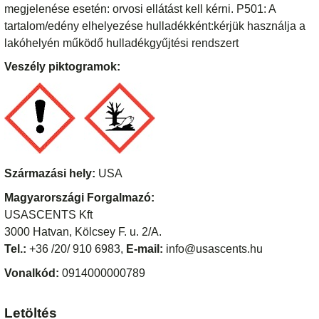
megjelenése esetén: orvosi ellátást kell kérni. P501: A
tartalom/edény elhelyezése hulladékként:kérjük használja a
lakóhelyén működő hulladékgyűjtési rendszert
Veszély piktogramok:
Származási hely:
USA
Magyarországi Forgalmazó:
USASCENTS Kft
3000 Hatvan, Kölcsey F. u. 2/A.
Tel.:
+36 /20/ 910 6983,
E-mail:
info@usascents.hu
Vonalkód:
0914000000789
Letöltés