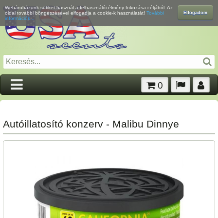
Webáruházunk sütiket használ a felhasználói élmény fokozása céljából. Az
Elfogadom
oldal további böngészésével elfogadja a cookie-k használatát!
További
információk...
0
Autóillatosító konzerv - Malibu Dinnye