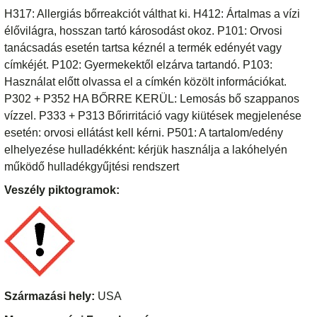
H317: Allergiás bőrreakciót válthat ki. H412: Ártalmas a vízi
élővilágra, hosszan tartó károsodást okoz. P101: Orvosi
tanácsadás esetén tartsa kéznél a termék edényét vagy
címkéjét. P102: Gyermekektől elzárva tartandó. P103:
Használat előtt olvassa el a címkén közölt információkat.
P302 + P352 HA BŐRRE KERÜL: Lemosás bő szappanos
vízzel. P333 + P313 Bőrirritáció vagy kiütések megjelenése
esetén: orvosi ellátást kell kérni. P501: A tartalom/edény
elhelyezése hulladékként: kérjük használja a lakóhelyén
működő hulladékgyűjtési rendszert
Veszély piktogramok:
Származási hely:
USA