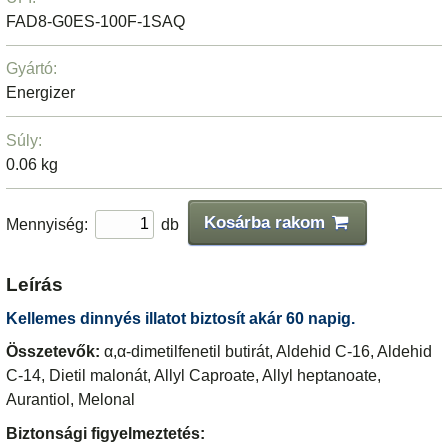
FAD8-G0ES-100F-1SAQ
Gyártó:
Energizer
Súly:
0.06 kg
Kosárba rakom
Mennyiség:
db
Leírás
Kellemes dinnyés illatot biztosít akár 60 napig.
Összetevők:
α,α-dimetilfenetil butirát, Aldehid C-16, Aldehid
C-14, Dietil malonát, Allyl Caproate, Allyl heptanoate,
Aurantiol, Melonal
Biztonsági figyelmeztetés: