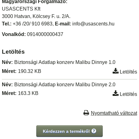
Magyarországi Forgalmazó:
USASCENTS Kft
3000 Hatvan, Kölcsey F. u. 2/A.
Tel.:
+36 /20/ 910 6983,
E-mail:
info@usascents.hu
Vonalkód:
0914000000437
Letöltés
Név:
Biztonsági Adatlap konzerv Malibu Dinnye 1.0
Méret:
190.32 KB
Letöltés
Név:
Biztonsági Adatlap konzerv Malibu Dinnye 2.0
Méret:
163.3 KB
Letöltés
Nyomtatható változat
Kérdezzen a termékről