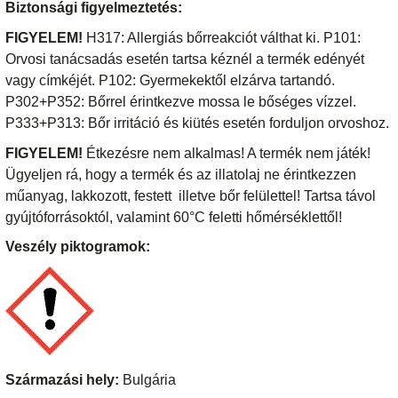
Biztonsági figyelmeztetés:
FIGYELEM!
H317: Allergiás bőrreakciót válthat ki. P101:
Orvosi tanácsadás esetén tartsa kéznél a termék edényét
vagy címkéjét. P102: Gyermekektől elzárva tartandó.
P302+P352: Bőrrel érintkezve mossa le bőséges vízzel.
P333+P313: Bőr irritáció és kiütés esetén forduljon orvoshoz.
FIGYELEM!
Étkezésre nem alkalmas! A termék nem játék!
Ügyeljen rá, hogy a termék és az illatolaj ne érintkezzen
műanyag, lakkozott, festett illetve bőr felülettel! Tartsa távol
gyújtóforrásoktól, valamint 60°C feletti hőmérséklettől!
Veszély piktogramok:
Származási hely:
Bulgária