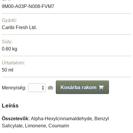
9M00-A03P-N008-FVM7
Gyártó:
Caribi Fresh Ltd.
Súly:
0.60 kg
Ürtartalom:
50 ml
Kosárba rakom
Mennyiség:
db
Leírás
Összetevők:
Alpha-Hexylcinnamaldehyde, Benzyl
Salicylate, Limonene, Coumarin