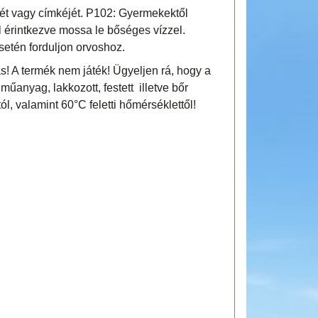
yét vagy címkéjét. P102: Gyermekektől
 érintkezve mossa le bőséges vízzel.
setén forduljon orvoshoz.
! A termék nem játék! Ügyeljen rá, hogy a
 műanyag, lakkozott, festett illetve bőr
tól, valamint 60°C feletti hőmérséklettől!