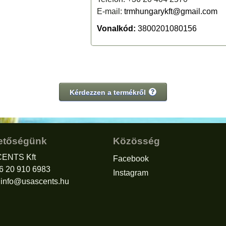
E-mail:
trmhungarykft@gmail.com
Vonalkód:
3800201080156
Kérdezzen a termékről
etőségünk
Közösség
ENTS Kft
Facebook
36 20 910 6983
Instagram
:
info@usascents.hu