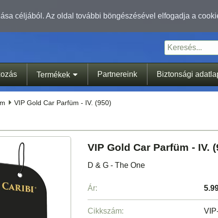
sa céljából. Az oldal további böngészésével elfogadja a cooki
kozás
Partnereink
Biztonsági adatl
Termékek
üm
VIP Gold Car Parfüm - IV. (950)
VIP Gold Car Parfüm - IV. (
D & G - The One
Ár:
5.9
Cikkszám:
VIP