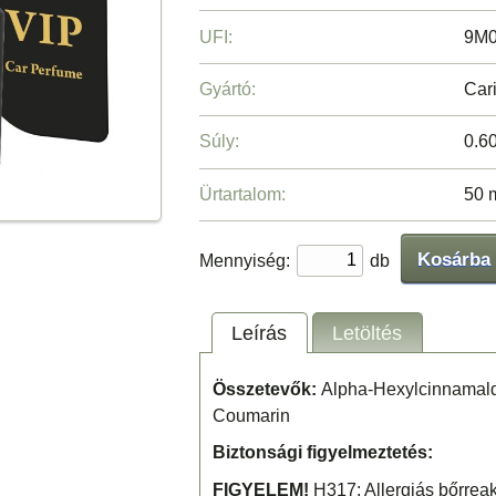
UFI:
9M0
Gyártó:
Cari
Súly:
0.6
Ürtartalom:
50 
Kosárba
Mennyiség:
db
Leírás
Letöltés
Összetevők:
Alpha-Hexylcinnamald
Coumarin
Biztonsági figyelmeztetés:
FIGYELEM!
H317: Allergiás bőrreak