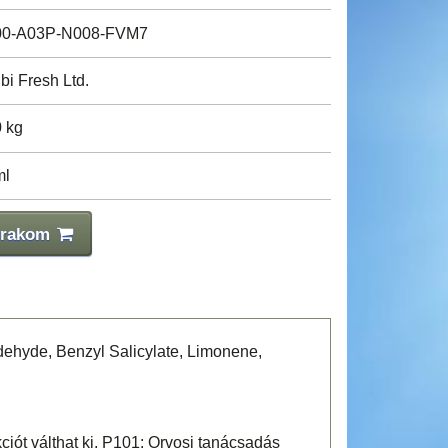
0-A03P-N008-FVM7
bi Fresh Ltd.
0 kg
ml
 rakom
ehyde, Benzyl Salicylate, Limonene,
ciót válthat ki. P101: Orvosi tanácsadás