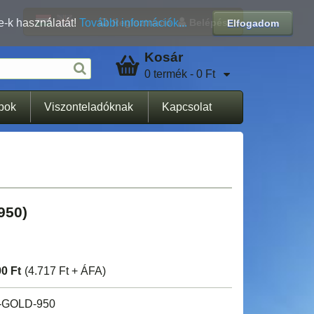
Regisztráció
Belépés
e-k használatát!
További információk...
Elfogadom
Kosár
0 termék - 0 Ft
apok
Viszonteladóknak
Kapcsolat
950)
90 Ft
(4.717 Ft + ÁFA)
-GOLD-950