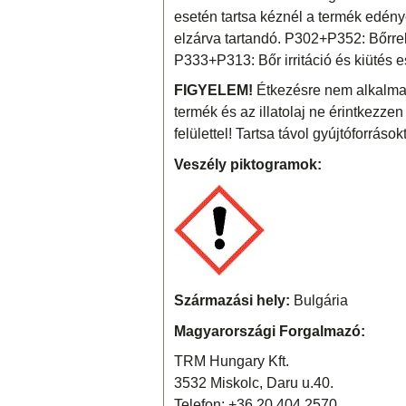
esetén tartsa kéznél a termék edén
elzárva tartandó. P302+P352: Bőrrel
P333+P313: Bőr irritáció és kiütés e
FIGYELEM!
Étkezésre nem alkalmas
termék és az illatolaj ne érintkezzen
felülettel! Tartsa távol gyújtóforrások
Veszély piktogramok:
Származási hely:
Bulgária
Magyarországi Forgalmazó:
TRM Hungary Kft.
3532 Miskolc, Daru u.40.
Telefon: +36 20 404 2570