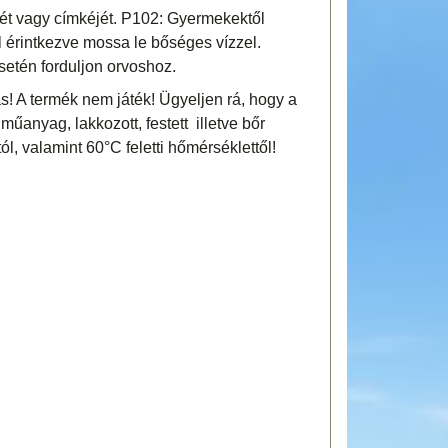
yét vagy címkéjét. P102: Gyermekektől
 érintkezve mossa le bőséges vízzel.
setén forduljon orvoshoz.
! A termék nem játék! Ügyeljen rá, hogy a
 műanyag, lakkozott, festett illetve bőr
tól, valamint 60°C feletti hőmérséklettől!