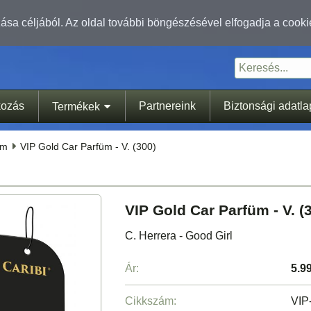
sa céljából. Az oldal további böngészésével elfogadja a cooki
kozás
Partnereink
Biztonsági adatl
Termékek
üm
VIP Gold Car Parfüm - V. (300)
VIP Gold Car Parfüm - V. (
C. Herrera - Good Girl
Ár:
5.9
Cikkszám:
VIP