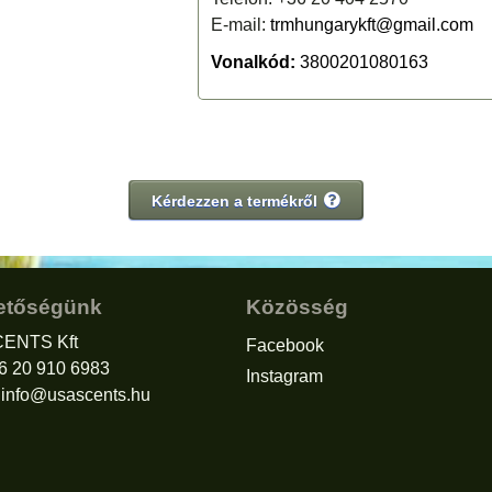
E-mail:
trmhungarykft@gmail.com
Vonalkód:
3800201080163
Kérdezzen a termékről
etőségünk
Közösség
ENTS Kft
Facebook
36 20 910 6983
Instagram
:
info@usascents.hu