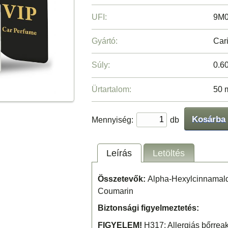
UFI:
9M0
Gyártó:
Cari
Súly:
0.6
Ürtartalom:
50 
Kosárba
Mennyiség:
db
Leírás
Letöltés
Összetevők:
Alpha-Hexylcinnamald
Coumarin
Biztonsági figyelmeztetés:
FIGYELEM!
H317: Allergiás bőrreak