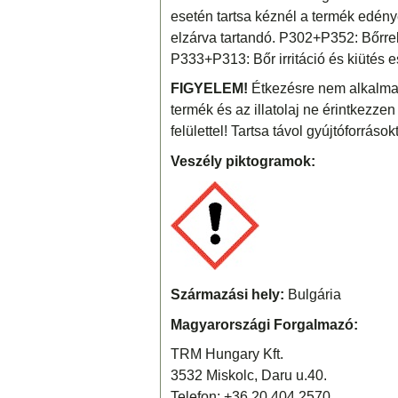
esetén tartsa kéznél a termék edén
elzárva tartandó. P302+P352: Bőrrel
P333+P313: Bőr irritáció és kiütés e
FIGYELEM!
Étkezésre nem alkalmas
termék és az illatolaj ne érintkezzen
felülettel! Tartsa távol gyújtóforrások
Veszély piktogramok:
Származási hely:
Bulgária
Magyarországi Forgalmazó:
TRM Hungary Kft.
3532 Miskolc, Daru u.40.
Telefon: +36 20 404 2570