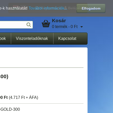
Regisztráció
Belépés
e-k használatát!
További információk...
Elfogadom
Kosár
0 termék - 0 Ft
apok
Viszonteladóknak
Kapcsolat
300)
90 Ft
(4.717 Ft + ÁFA)
-GOLD-300