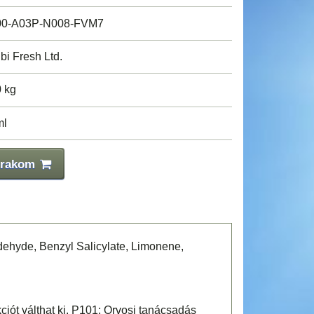
0-A03P-N008-FVM7
bi Fresh Ltd.
0 kg
ml
 rakom
ehyde, Benzyl Salicylate, Limonene,
ciót válthat ki. P101: Orvosi tanácsadás