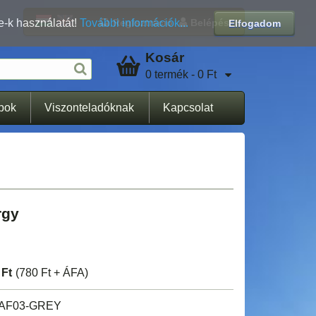
Regisztráció
Belépés
e-k használatát!
További információk...
Elfogadom
Kosár
0 termék - 0 Ft
apok
Viszonteladóknak
Kapcsolat
rgy
 Ft
(780 Ft + ÁFA)
IAF03-GREY