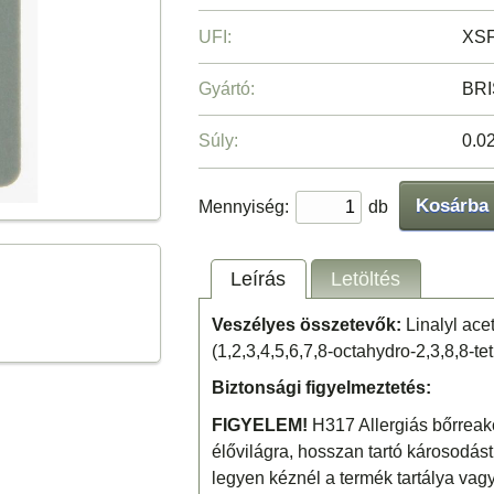
UFI:
XSF
Gyártó:
BRI
Súly:
0.0
Kosárba
Mennyiség:
db
Leírás
Letöltés
Veszélyes összetevők:
Linalyl acet
(1,2,3,4,5,6,7,8-octahydro-2,3,8,8-te
Biztonsági figyelmeztetés:
FIGYELEM!
H317 Allergiás bőrreakc
élővilágra, hosszan tartó károsodás
legyen kéznél a termék tartálya vag