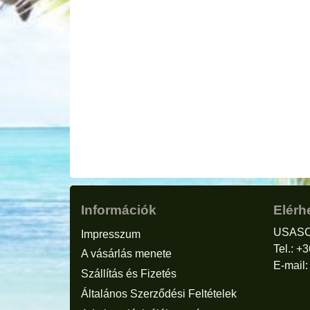
Információk
Elérh
USASC
Impresszum
Tel.: +
A vásárlás menete
E-mail
Szállítás és Fizetés
Általános Szerződési Feltételek