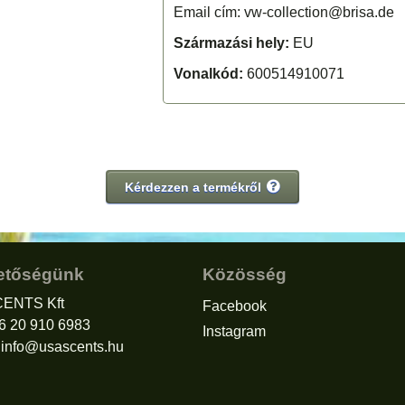
Email cím: vw-collection@brisa.de
Származási hely:
EU
Vonalkód:
600514910071
Kérdezzen a termékről
etőségünk
Közösség
ENTS Kft
Facebook
36 20 910 6983
Instagram
:
info@usascents.hu