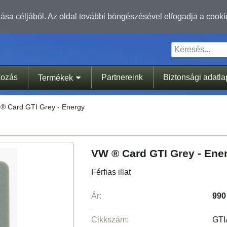
sa céljából. Az oldal további böngészésével elfogadja a cooki
kozás
Partnereink
Biztonsági adatl
Termékek
® Card GTI Grey - Energy
VW ® Card GTI Grey - Ene
Férfias illat
Ár:
990
Cikkszám:
GT