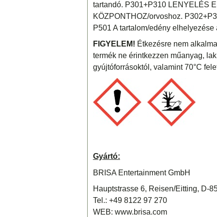
tartandó. P301+P310 LENYELÉS E
KÖZPONTHOZ/orvoshoz. P302+P35
P501 A tartalom/edény elhelyezése a
FIGYELEM!
Étkezésre nem alkalmas
termék ne érintkezzen műanyag, lakkozo
gyújtóforrásoktól, valamint 70°C fele
Gyártó:
BRISA Entertainment GmbH
Hauptstrasse 6, Reisen/Eitting, D-
Tel.: +49 8122 97 270
WEB: www.brisa.com