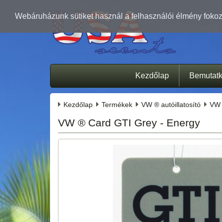
Webáruházunk sütiket használ a felhasználói élmény fokozá
Kezdőlap
Bemutat
Kezdőlap
Termékek
VW ® autóillatosító
VW 
VW ® Card GTI Grey - Energy