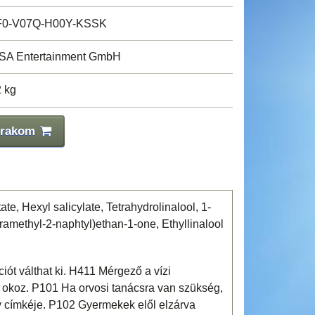
0-V07Q-H00Y-KSSK
SA Entertainment GmbH
2 kg
 rakom
ate, Hexyl salicylate, Tetrahydrolinalool, 1-
tramethyl-2-naphtyl)ethan-1-one, Ethyllinalool
iót válthat ki. H411 Mérgező a vízi
t okoz. P101 Ha orvosi tanácsra van szükség,
y címkéje. P102 Gyermekek elől elzárva