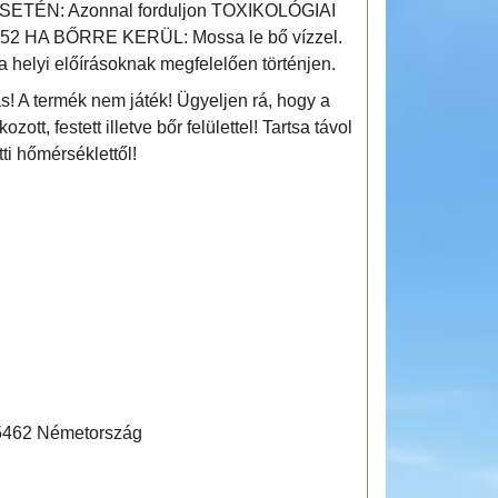
SETÉN: Azonnal forduljon TOXIKOLÓGIAI
2 HA BŐRRE KERÜL: Mossa le bő vízzel.
 helyi előírásoknak megfelelően történjen.
! A termék nem játék! Ügyeljen rá, hogy a
tt, festett illetve bőr felülettel! Tartsa távol
tti hőmérséklettől!
85462 Németország