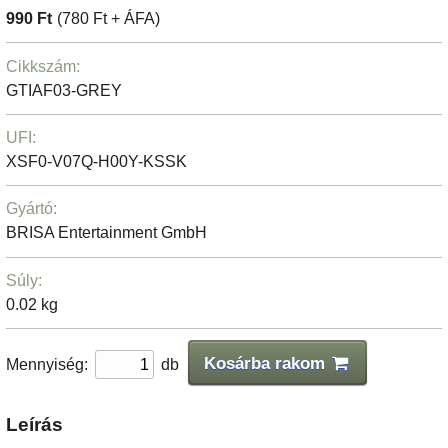
990 Ft
(780 Ft + ÁFA)
Cikkszám:
GTIAF03-GREY
UFI:
XSF0-V07Q-H00Y-KSSK
Gyártó:
BRISA Entertainment GmbH
Súly:
0.02 kg
Kosárba rakom
Mennyiség:
db
Leírás