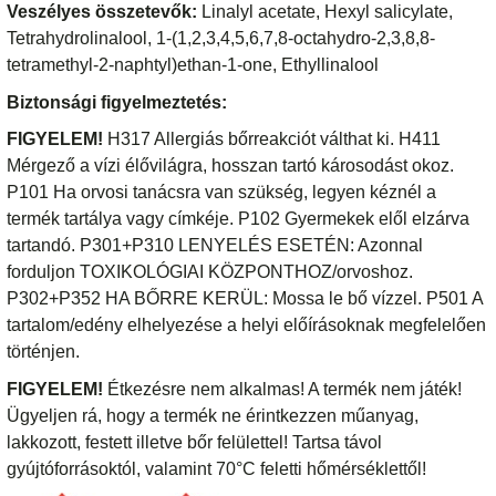
Veszélyes összetevők:
Linalyl acetate, Hexyl salicylate,
Tetrahydrolinalool, 1-(1,2,3,4,5,6,7,8-octahydro-2,3,8,8-
tetramethyl-2-naphtyl)ethan-1-one, Ethyllinalool
Biztonsági figyelmeztetés:
FIGYELEM!
H317 Allergiás bőrreakciót válthat ki. H411
Mérgező a vízi élővilágra, hosszan tartó károsodást okoz.
P101 Ha orvosi tanácsra van szükség, legyen kéznél a
termék tartálya vagy címkéje. P102 Gyermekek elől elzárva
tartandó. P301+P310 LENYELÉS ESETÉN: Azonnal
forduljon TOXIKOLÓGIAI KÖZPONTHOZ/orvoshoz.
P302+P352 HA BŐRRE KERÜL: Mossa le bő vízzel. P501 A
tartalom/edény elhelyezése a helyi előírásoknak megfelelően
történjen.
FIGYELEM!
Étkezésre nem alkalmas! A termék nem játék!
Ügyeljen rá, hogy a termék ne érintkezzen műanyag,
lakkozott, festett illetve bőr felülettel! Tartsa távol
gyújtóforrásoktól, valamint 70°C feletti hőmérséklettől!