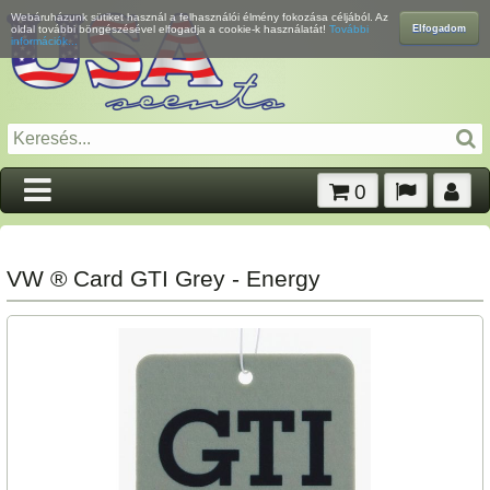
Webáruházunk sütiket használ a felhasználói élmény fokozása céljából. Az
Elfogadom
oldal további böngészésével elfogadja a cookie-k használatát!
További
információk...
0
VW ® Card GTI Grey - Energy