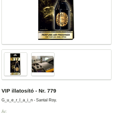
VIP illatosító - Nr. 779
G_u_e_r_l_a_i_n - Santal Roy.
Ár: