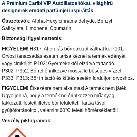
A Prémium Caribi VIP Autóillatosítókat, világhírű
designerek eredeti parfümjei inspirálták.
Összetevők:
Alpha-Hexylcinnamaldehyde, Benzyl
Salicylate, Limonene, Coumarin
Biztonsági figyelmeztetés:
FIGYELEM!
H317: Allergiás bőrreakciót válthat ki. P101:
Orvosi tanácsadás esetén tartsa kéznél a termék edényét
vagy címkéjét. P102: Gyermekektől elzárva tartandó.
P302+P352: Bőrrel érintkezve mossa le bőséges vízzel.
P333+P313: Bőr irritáció és kiütés esetén forduljon orvoshoz.
FIGYELEM!
Étkezésre nem alkalmas! A termék nem játék!
Ügyeljen rá, hogy a termék ne érintkezzen műanyag,
lakkozott, festett illetve bőr felülettel! Tartsa távol
gyújtóforrásoktól, valamint 60°C feletti hőmérséklettől!
Veszély piktogramok: