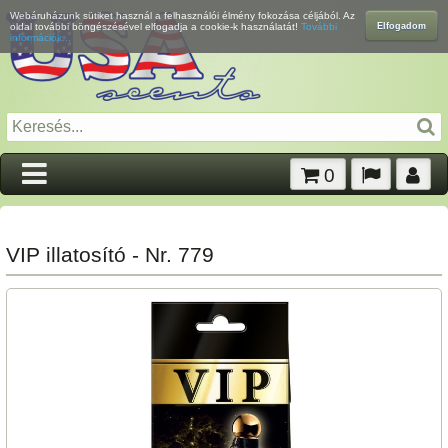
Webáruházunk sütiket használ a felhasználói élmény fokozása céljából. Az
Elfogadom
oldal további böngészésével elfogadja a cookie-k használatát!
További
információk...
0
VIP illatosító - Nr. 779