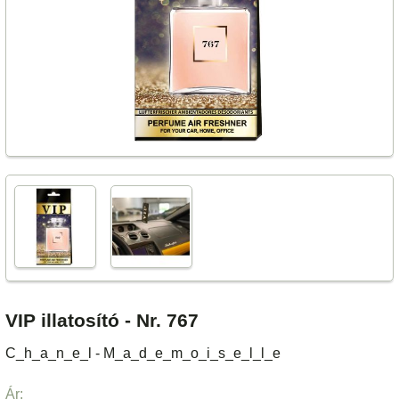
VIP illatosító - Nr. 767
C_h_a_n_e_l - M_a_d_e_m_o_i_s_e_l_l_e
Ár: