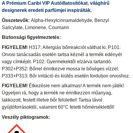
A Prémium Caribi VIP Autóillatosítókat, világhírű
designerek eredeti parfümjei inspirálták.
Összetevők:
Alpha-Hexylcinnamaldehyde, Benzyl
Salicylate, Limonene, Coumarin
Biztonsági figyelmeztetés:
FIGYELEM!
H317: Allergiás bőrreakciót válthat ki. P101:
Orvosi tanácsadás esetén tartsa kéznél a termék edényét
vagy címkéjét. P102: Gyermekektől elzárva tartandó.
P302+P352: Bőrrel érintkezve mossa le bőséges vízzel.
P333+P313: Bőr irritáció és kiütés esetén forduljon orvoshoz.
FIGYELEM!
Étkezésre nem alkalmas! A termék nem játék!
Ügyeljen rá, hogy a termék ne érintkezzen műanyag,
lakkozott, festett illetve bőr felülettel! Tartsa távol
gyújtóforrásoktól, valamint 60°C feletti hőmérséklettől!
Veszély piktogramok: