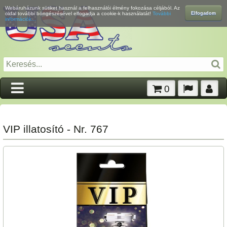
Webáruházunk sütiket használ a felhasználói élmény fokozása céljából. Az
Elfogadom
oldal további böngészésével elfogadja a cookie-k használatát!
További
információk...
0
VIP illatosító - Nr. 767