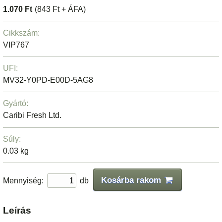
1.070 Ft
(843 Ft + ÁFA)
Cikkszám:
VIP767
UFI:
MV32-Y0PD-E00D-5AG8
Gyártó:
Caribi Fresh Ltd.
Súly:
0.03 kg
Kosárba rakom
Mennyiség:
db
Leírás