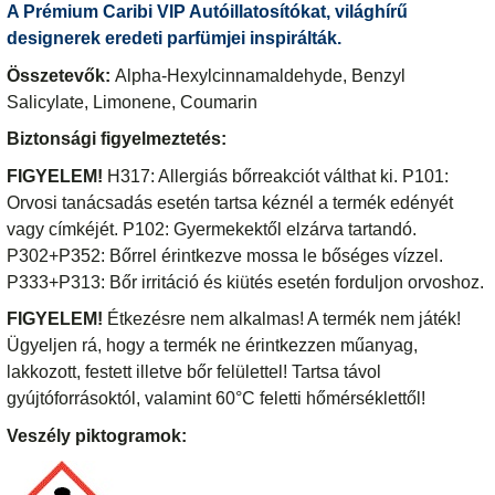
A Prémium Caribi VIP Autóillatosítókat, világhírű
designerek eredeti parfümjei inspirálták.
Összetevők:
Alpha-Hexylcinnamaldehyde, Benzyl
Salicylate, Limonene, Coumarin
Biztonsági figyelmeztetés:
FIGYELEM!
H317: Allergiás bőrreakciót válthat ki. P101:
Orvosi tanácsadás esetén tartsa kéznél a termék edényét
vagy címkéjét. P102: Gyermekektől elzárva tartandó.
P302+P352: Bőrrel érintkezve mossa le bőséges vízzel.
P333+P313: Bőr irritáció és kiütés esetén forduljon orvoshoz.
FIGYELEM!
Étkezésre nem alkalmas! A termék nem játék!
Ügyeljen rá, hogy a termék ne érintkezzen műanyag,
lakkozott, festett illetve bőr felülettel! Tartsa távol
gyújtóforrásoktól, valamint 60°C feletti hőmérséklettől!
Veszély piktogramok: