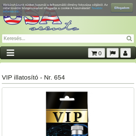
Webáruházunk sütiket használ a felhasználói élmény fokozása céljából. Az
Elfogadom
oldal további böngészésével elfogadja a cookie-k használatát!
További
információk...
0
VIP illatosító - Nr. 654