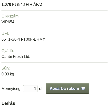
1.070 Ft
(843 Ft + ÁFA)
Cikkszám:
VIP654
UFI:
65T1-S0PH-T00F-ERMY
Gyártó:
Caribi Fresh Ltd.
Súly:
0.03 kg
Kosárba rakom
Mennyiség:
db
Leírás