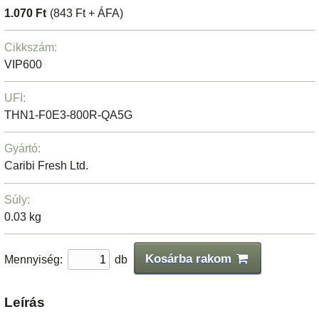
1.070 Ft
(843 Ft + ÁFA)
Cikkszám:
VIP600
UFI:
THN1-F0E3-800R-QA5G
Gyártó:
Caribi Fresh Ltd.
Súly:
0.03 kg
Kosárba rakom
Mennyiség:
db
Leírás