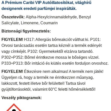
A Prémium Caribi VIP Autóillatosítókat, világhírű
designerek eredeti parfümjei inspirálták.
Összetevők:
Alpha-Hexylcinnamaldehyde, Benzyl
Salicylate, Limonene, Coumarin
Biztonsági figyelmeztetés:
FIGYELEM!
H317: Allergiás bőrreakciót válthat ki. P101:
Orvosi tanácsadás esetén tartsa kéznél a termék edényét
vagy címkéjét. P102: Gyermekektől elzárva tartandó.
P302+P352: Bőrrel érintkezve mossa le bőséges vízzel.
P333+P313: Bőr irritáció és kiütés esetén forduljon orvoshoz.
FIGYELEM!
Étkezésre nem alkalmas! A termék nem játék!
Ügyeljen rá, hogy a termék ne érintkezzen műanyag,
lakkozott, festett illetve bőr felülettel! Tartsa távol
gyújtóforrásoktól, valamint 60°C feletti hőmérséklettől!
Veszély piktogramok: