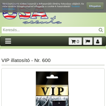
Webáruházunk sütiket használ a felhasználói élmény fokozása céljából. Az
Elfogadom
oldal további böngészésével elfogadja a cookie-k használatát!
További
információk...
0
VIP illatosító - Nr. 600