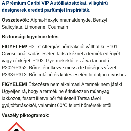
A Prémium Caribi VIP Autóillatosítókat, világhírű
designerek eredeti parfümjei inspirálták.
Összetevők:
Alpha-Hexylcinnamaldehyde, Benzyl
Salicylate, Limonene, Coumarin
Biztonsági figyelmeztetés:
FIGYELEM!
H317: Allergiás bőrreakciót válthat ki. P101:
Orvosi tanácsadás esetén tartsa kéznél a termék edényét
vagy címkéjét. P102: Gyermekektől elzárva tartandó.
P302+P352: Bőrrel érintkezve mossa le bőséges vízzel.
P333+P313: Bőr irritáció és kiütés esetén forduljon orvoshoz.
FIGYELEM!
Étkezésre nem alkalmas! A termék nem játék!
Ügyeljen rá, hogy a termék ne érintkezzen műanyag,
lakkozott, festett illetve bőr felülettel! Tartsa távol
gyújtóforrásoktól, valamint 60°C feletti hőmérséklettől!
Veszély piktogramok: