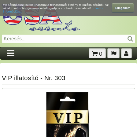
Webáruházunk sütiket használ a felhasználói élmény fokozása céljából. Az
Elfogadom
oldal további böngészésével elfogadja a cookie-k használatát!
További
információk...
0
VIP illatosító - Nr. 303