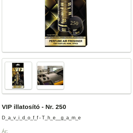
VIP illatosító - Nr. 250
D_a_v_i_d_o_f_f - T_h_e__g_a_m_e
Ár: