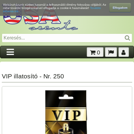
Webáruházunk sütiket használ a felhasználói élmény fokozása céljából. Az
Elfogadom
oldal további böngészésével elfogadja a cookie-k használatát!
További
információk...
0
VIP illatosító - Nr. 250