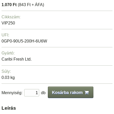
1.070 Ft
(843 Ft + ÁFA)
Cikkszám:
VIP250
UFI:
0GP0-90U5-200H-6U6W
Gyártó:
Caribi Fresh Ltd.
Súly:
0.03 kg
Kosárba rakom
Mennyiség:
db
Leírás