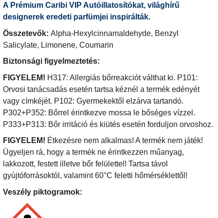
A Prémium Caribi VIP Autóillatosítókat, világhírű
designerek eredeti parfümjei inspirálták.
Összetevők:
Alpha-Hexylcinnamaldehyde, Benzyl
Salicylate, Limonene, Coumarin
Biztonsági figyelmeztetés:
FIGYELEM!
H317: Allergiás bőrreakciót válthat ki. P101:
Orvosi tanácsadás esetén tartsa kéznél a termék edényét
vagy címkéjét. P102: Gyermekektől elzárva tartandó.
P302+P352: Bőrrel érintkezve mossa le bőséges vízzel.
P333+P313: Bőr irritáció és kiütés esetén forduljon orvoshoz.
FIGYELEM!
Étkezésre nem alkalmas! A termék nem játék!
Ügyeljen rá, hogy a termék ne érintkezzen műanyag,
lakkozott, festett illetve bőr felülettel! Tartsa távol
gyújtóforrásoktól, valamint 60°C feletti hőmérséklettől!
Veszély piktogramok: