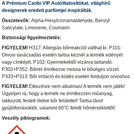
A Prémium Caribi VIP Autóillatosítókat, világhírű
designerek eredeti parfümjei inspirálták.
Összetevők:
Alpha-Hexylcinnamaldehyde, Benzyl
Salicylate, Limonene, Coumarin
Biztonsági figyelmeztetés:
FIGYELEM!
H317: Allergiás bőrreakciót válthat ki. P101:
Orvosi tanácsadás esetén tartsa kéznél a termék edényét
vagy címkéjét. P102: Gyermekektől elzárva tartandó.
P302+P352: Bőrrel érintkezve mossa le bőséges vízzel.
P333+P313: Bőr irritáció és kiütés esetén forduljon orvoshoz.
FIGYELEM!
Étkezésre nem alkalmas! A termék nem játék!
Ügyeljen rá, hogy a termék ne érintkezzen műanyag,
lakkozott, festett illetve bőr felülettel! Tartsa távol
gyújtóforrásoktól, valamint 60°C feletti hőmérséklettől!
Veszély piktogramok: