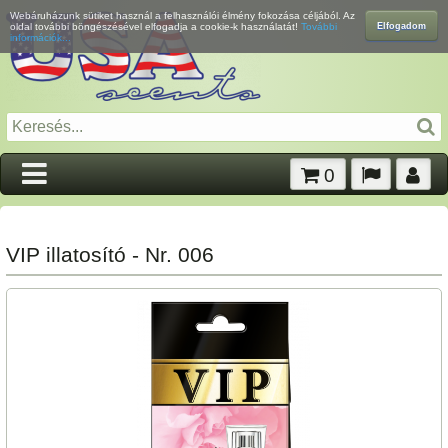
Webáruházunk sütiket használ a felhasználói élmény fokozása céljából. Az
Elfogadom
oldal további böngészésével elfogadja a cookie-k használatát!
További
információk...
0
VIP illatosító - Nr. 006