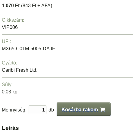
1.070 Ft
(843 Ft + ÁFA)
Cikkszám:
VIP006
UFI:
MX65-C01M-5005-DAJF
Gyártó:
Caribi Fresh Ltd.
Súly:
0.03 kg
Kosárba rakom
Mennyiség:
db
Leírás