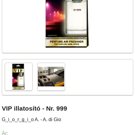
VIP illatosító - Nr. 999
G_i_o_r_g_i_o A. - A. di Gio
Ár: