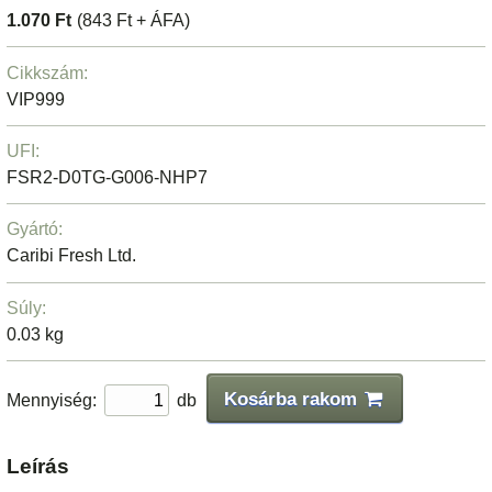
1.070 Ft
(843 Ft + ÁFA)
Cikkszám:
VIP999
UFI:
FSR2-D0TG-G006-NHP7
Gyártó:
Caribi Fresh Ltd.
Súly:
0.03 kg
Kosárba rakom
Mennyiség:
db
Leírás