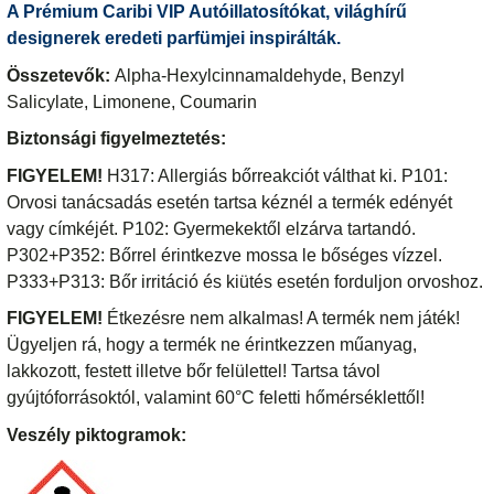
A Prémium Caribi VIP Autóillatosítókat, világhírű
designerek eredeti parfümjei inspirálták.
Összetevők:
Alpha-Hexylcinnamaldehyde, Benzyl
Salicylate, Limonene, Coumarin
Biztonsági figyelmeztetés:
FIGYELEM!
H317: Allergiás bőrreakciót válthat ki. P101:
Orvosi tanácsadás esetén tartsa kéznél a termék edényét
vagy címkéjét. P102: Gyermekektől elzárva tartandó.
P302+P352: Bőrrel érintkezve mossa le bőséges vízzel.
P333+P313: Bőr irritáció és kiütés esetén forduljon orvoshoz.
FIGYELEM!
Étkezésre nem alkalmas! A termék nem játék!
Ügyeljen rá, hogy a termék ne érintkezzen műanyag,
lakkozott, festett illetve bőr felülettel! Tartsa távol
gyújtóforrásoktól, valamint 60°C feletti hőmérséklettől!
Veszély piktogramok: