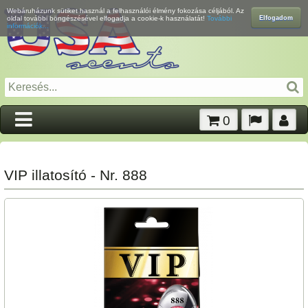
Webáruházunk sütiket használ a felhasználói élmény fokozása céljából. Az
Elfogadom
oldal további böngészésével elfogadja a cookie-k használatát!
További
információk...
0
VIP illatosító - Nr. 888