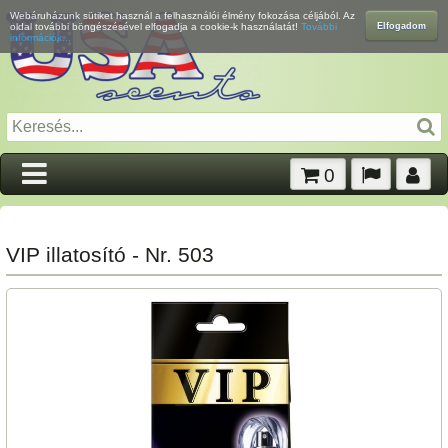
Webáruházunk sütiket használ a felhasználói élmény fokozása céljából. Az
Elfogadom
oldal további böngészésével elfogadja a cookie-k használatát!
További
információk...
0
VIP illatosító - Nr. 503