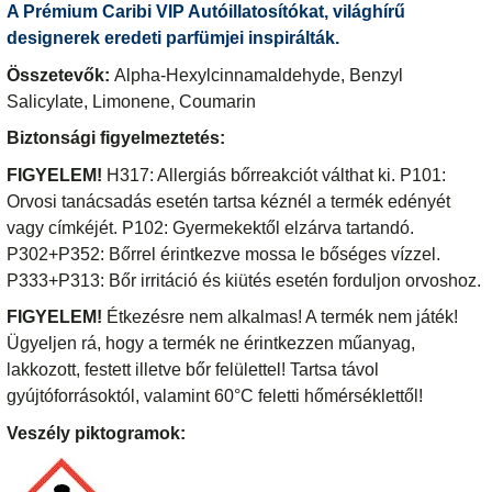
A Prémium Caribi VIP Autóillatosítókat, világhírű
designerek eredeti parfümjei inspirálták.
Összetevők:
Alpha-Hexylcinnamaldehyde, Benzyl
Salicylate, Limonene, Coumarin
Biztonsági figyelmeztetés:
FIGYELEM!
H317: Allergiás bőrreakciót válthat ki. P101:
Orvosi tanácsadás esetén tartsa kéznél a termék edényét
vagy címkéjét. P102: Gyermekektől elzárva tartandó.
P302+P352: Bőrrel érintkezve mossa le bőséges vízzel.
P333+P313: Bőr irritáció és kiütés esetén forduljon orvoshoz.
FIGYELEM!
Étkezésre nem alkalmas! A termék nem játék!
Ügyeljen rá, hogy a termék ne érintkezzen műanyag,
lakkozott, festett illetve bőr felülettel! Tartsa távol
gyújtóforrásoktól, valamint 60°C feletti hőmérséklettől!
Veszély piktogramok: