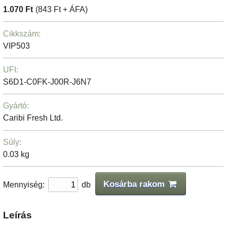
1.070 Ft
(843 Ft + ÁFA)
Cikkszám:
VIP503
UFI:
S6D1-C0FK-J00R-J6N7
Gyártó:
Caribi Fresh Ltd.
Súly:
0.03 kg
Kosárba rakom
Mennyiség:
db
Leírás