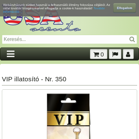
Webáruházunk sütiket használ a felhasználói élmény fokozása céljából. Az
Elfogadom
oldal további böngészésével elfogadja a cookie-k használatát!
További
információk...
0
VIP illatosító - Nr. 350