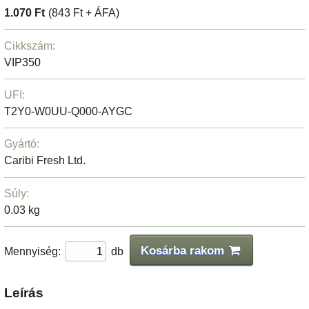
1.070 Ft
(843 Ft + ÁFA)
Cikkszám:
VIP350
UFI:
T2Y0-W0UU-Q000-AYGC
Gyártó:
Caribi Fresh Ltd.
Súly:
0.03 kg
Kosárba rakom
Mennyiség:
db
Leírás