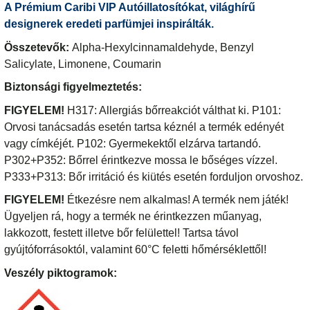
A Prémium Caribi VIP Autóillatosítókat, világhírű
designerek eredeti parfümjei inspirálták.
Összetevők:
Alpha-Hexylcinnamaldehyde, Benzyl
Salicylate, Limonene, Coumarin
Biztonsági figyelmeztetés:
FIGYELEM!
H317: Allergiás bőrreakciót válthat ki. P101:
Orvosi tanácsadás esetén tartsa kéznél a termék edényét
vagy címkéjét. P102: Gyermekektől elzárva tartandó.
P302+P352: Bőrrel érintkezve mossa le bőséges vízzel.
P333+P313: Bőr irritáció és kiütés esetén forduljon orvoshoz.
FIGYELEM!
Étkezésre nem alkalmas! A termék nem játék!
Ügyeljen rá, hogy a termék ne érintkezzen műanyag,
lakkozott, festett illetve bőr felülettel! Tartsa távol
gyújtóforrásoktól, valamint 60°C feletti hőmérséklettől!
Veszély piktogramok: