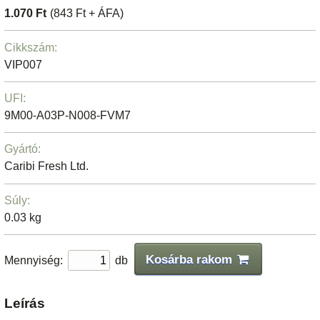
1.070 Ft
(843 Ft + ÁFA)
Cikkszám:
VIP007
UFI:
9M00-A03P-N008-FVM7
Gyártó:
Caribi Fresh Ltd.
Súly:
0.03 kg
Kosárba rakom
Mennyiség:
db
Leírás