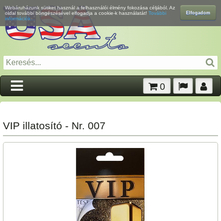
Webáruházunk sütiket használ a felhasználói élmény fokozása céljából. Az
Elfogadom
oldal további böngészésével elfogadja a cookie-k használatát!
További
információk...
0
VIP illatosító - Nr. 007