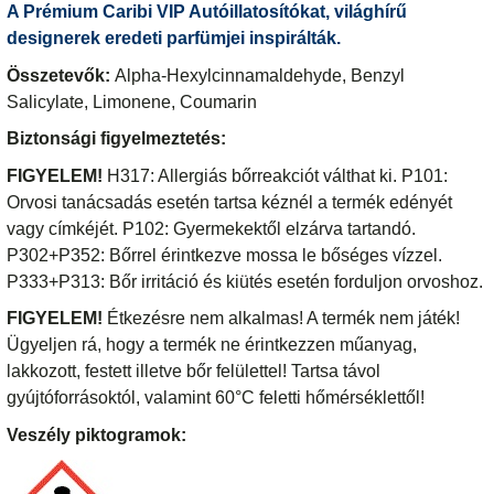
A Prémium Caribi VIP Autóillatosítókat, világhírű
designerek eredeti parfümjei inspirálták.
Összetevők:
Alpha-Hexylcinnamaldehyde, Benzyl
Salicylate, Limonene, Coumarin
Biztonsági figyelmeztetés:
FIGYELEM!
H317: Allergiás bőrreakciót válthat ki. P101:
Orvosi tanácsadás esetén tartsa kéznél a termék edényét
vagy címkéjét. P102: Gyermekektől elzárva tartandó.
P302+P352: Bőrrel érintkezve mossa le bőséges vízzel.
P333+P313: Bőr irritáció és kiütés esetén forduljon orvoshoz.
FIGYELEM!
Étkezésre nem alkalmas! A termék nem játék!
Ügyeljen rá, hogy a termék ne érintkezzen műanyag,
lakkozott, festett illetve bőr felülettel! Tartsa távol
gyújtóforrásoktól, valamint 60°C feletti hőmérséklettől!
Veszély piktogramok: