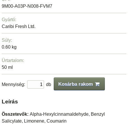
9M00-A03P-N008-FVM7
Gyártó:
Caribi Fresh Ltd.
Súly:
0.60 kg
Ürtartalom:
50 ml
Kosárba rakom
Mennyiség:
db
Leírás
Összetevők:
Alpha-Hexylcinnamaldehyde, Benzyl
Salicylate, Limonene, Coumarin