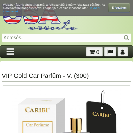
Webáruházunk sütiket használ a felhasználói élmény fokozása céljából. Az
Elfogadom
oldal további böngészésével elfogadja a cookie-k használatát!
További
információk...
0
VIP Gold Car Parfüm - V. (300)