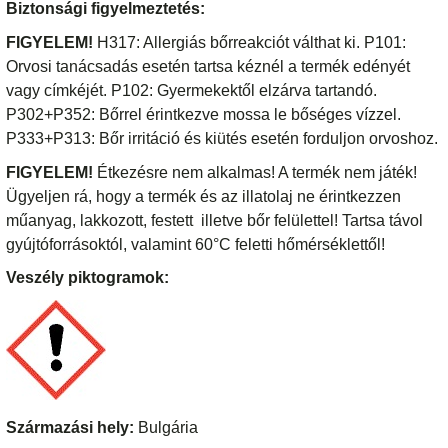
Biztonsági figyelmeztetés:
FIGYELEM!
H317: Allergiás bőrreakciót válthat ki. P101:
Orvosi tanácsadás esetén tartsa kéznél a termék edényét
vagy címkéjét. P102: Gyermekektől elzárva tartandó.
P302+P352: Bőrrel érintkezve mossa le bőséges vízzel.
P333+P313: Bőr irritáció és kiütés esetén forduljon orvoshoz.
FIGYELEM!
Étkezésre nem alkalmas! A termék nem játék!
Ügyeljen rá, hogy a termék és az illatolaj ne érintkezzen
műanyag, lakkozott, festett illetve bőr felülettel! Tartsa távol
gyújtóforrásoktól, valamint 60°C feletti hőmérséklettől!
Veszély piktogramok:
Származási hely:
Bulgária