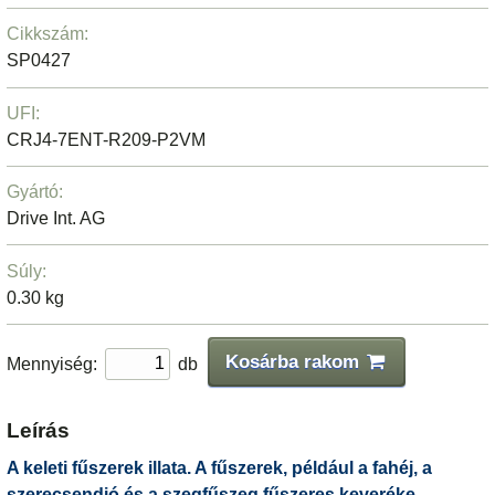
Cikkszám:
SP0427
UFI:
CRJ4-7ENT-R209-P2VM
Gyártó:
Drive Int. AG
Súly:
0.30 kg
Kosárba rakom
Mennyiség:
db
Leírás
A keleti fűszerek illata. A fűszerek, például a fahéj, a
szerecsendió és a szegfűszeg fűszeres keveréke