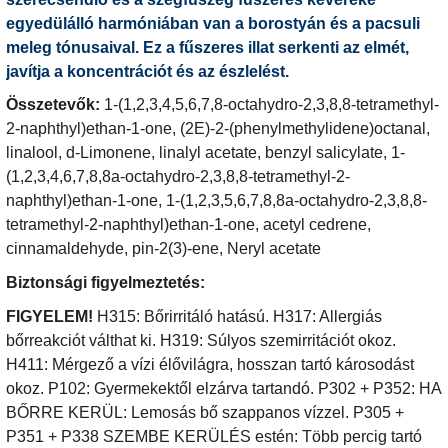
egyedülálló harmóniában van a borostyán és a pacsuli
meleg tónusaival. Ez a fűszeres illat serkenti az elmét,
javítja a koncentrációt és az észlelést.
Összetevők:
1-(1,2,3,4,5,6,7,8-octahydro-2,3,8,8-tetramethyl-
2-naphthyl)ethan-1-one, (2E)-2-(phenylmethylidene)octanal,
linalool, d-Limonene, linalyl acetate, benzyl salicylate, 1-
(1,2,3,4,6,7,8,8a-octahydro-2,3,8,8-tetramethyl-2-
naphthyl)ethan-1-one, 1-(1,2,3,5,6,7,8,8a-octahydro-2,3,8,8-
tetramethyl-2-naphthyl)ethan-1-one, acetyl cedrene,
cinnamaldehyde, pin-2(3)-ene, Neryl acetate
Biztonsági figyelmeztetés:
FIGYELEM!
H315: Bőrirritáló hatású. H317: Allergiás
bőrreakciót válthat ki. H319: Súlyos szemirritációt okoz.
H411: Mérgező a vízi élővilágra, hosszan tartó károsodást
okoz. P102: Gyermekektől elzárva tartandó. P302 + P352: HA
BŐRRE KERÜL: Lemosás bő szappanos vízzel. P305 +
P351 + P338 SZEMBE KERÜLÉS estén: Több percig tartó