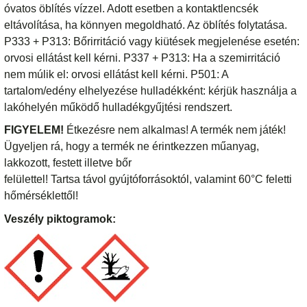
óvatos öblítés vízzel. Adott esetben a kontaktlencsék
eltávolítása, ha könnyen megoldható. Az öblítés folytatása.
P333 + P313: Bőrirritáció vagy kiütések megjelenése esetén:
orvosi ellátást kell kérni. P337 + P313: Ha a szemirritáció
nem múlik el: orvosi ellátást kell kérni. P501: A
tartalom/edény elhelyezése hulladékként: kérjük használja a
lakóhelyén működő hulladékgyűjtési rendszert.
FIGYELEM!
Étkezésre nem alkalmas! A termék nem játék!
Ügyeljen rá, hogy a termék ne érintkezzen műanyag,
lakkozott, festett illetve bőr
felülettel! Tartsa távol gyújtóforrásoktól, valamint 60°C feletti
hőmérséklettől!
Veszély piktogramok: