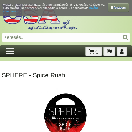
Webáruházunk sütiket használ a felhasználói élmény fokozása céljából. Az
Elfogadom
oldal további böngészésével elfogadja a cookie-k használatát!
További
információk...
0
SPHERE - Spice Rush