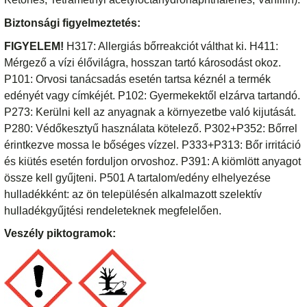
Biztonsági figyelmeztetés:
FIGYELEM!
H317: Allergiás bőrreakciót válthat ki. H411:
Mérgező a vízi élővilágra, hosszan tartó károsodást okoz.
P101: Orvosi tanácsadás esetén tartsa kéznél a termék
edényét vagy címkéjét. P102: Gyermekektől elzárva tartandó.
P273: Kerülni kell az anyagnak a környezetbe való kijutását.
P280: Védőkesztyű használata kötelező. P302+P352: Bőrrel
érintkezve mossa le bőséges vízzel. P333+P313: Bőr irritáció
és kiütés esetén forduljon orvoshoz. P391: A kiömlött anyagot
össze kell gyűjteni. P501 A tartalom/edény elhelyezése
hulladékként: az ön településén alkalmazott szelektív
hulladékgyűjtési rendeleteknek megfelelően.
Veszély piktogramok: