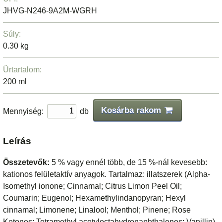
JHVG-N246-9A2M-WGRH
Súly:
0.30 kg
Ürtartalom:
200 ml
Kosárba rakom
Mennyiség:
db
Leírás
Összetevők:
5 % vagy ennél több, de 15 %-nál kevesebb:
kationos felületaktív anyagok. Tartalmaz: illatszerek (Alpha-
Isomethyl ionone; Cinnamal; Citrus Limon Peel Oil;
Coumarin; Eugenol; Hexamethylindanopyran; Hexyl
cinnamal; Limonene; Linalool; Menthol; Pinene; Rose
Ketones; Tetramethyl acetyloctahydronaphthalenes; Vanillin).