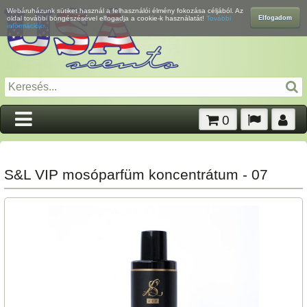
Webáruházunk sütiket használ a felhasználói élmény fokozása céljából. Az
Elfogadom
oldal további böngészésével elfogadja a cookie-k használatát!
További
információk...
0
S&L VIP mosóparfüm koncentrátum - 07