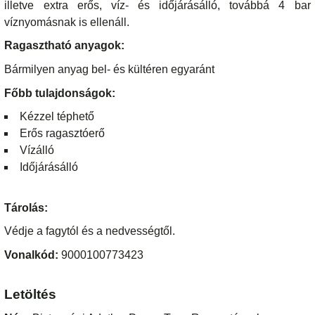
illetve extra erős, víz- és időjárásálló, továbbá 4 bar
víznyomásnak is ellenáll.
Ragasztható anyagok:
Bármilyen anyag bel- és kültéren egyaránt
Főbb tulajdonságok:
Kézzel téphető
Erős ragasztóerő
Vízálló
Időjárásálló
Tárolás:
Védje a fagytól és a nedvességtől.
Vonalkód:
9000100773423
Letöltés