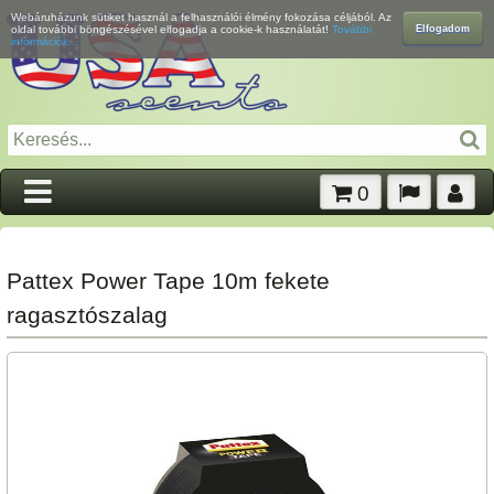
Webáruházunk sütiket használ a felhasználói élmény fokozása céljából. Az
Elfogadom
oldal további böngészésével elfogadja a cookie-k használatát!
További
információk...
0
Pattex Power Tape 10m fekete
ragasztószalag