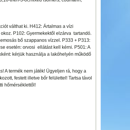
iót válthat ki. H412: Ártalmas a vízi
t okoz. P102: Gyermekektől elzárva tartandó.
osás bő szappanos vízzel. P333 + P313:
e esetén: orvosi ellátást kell kérni. P501: A
kként: kérjük használja a lakóhelyén működő
! A termék nem játék! Ügyeljen rá, hogy a
tt, festett illetve bőr felülettel! Tartsa távol
tti hőmérséklettől!