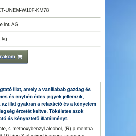
CT-UNEM-W10F-KM78
e Int. AG
1 kg
 rakom
gtató illat, amely a vaníliabab gazdag és
es és enyhén édes jegyek jellemzik,
 az illat gyakran a relaxáció és a kényelem
legség érzetét keltve. Tökéletes azok
tó és kényeztető illatélményt.
te, 4-methoxybenzyl alcohol, (R)-p-mentha-
6,10-trien-3-ol,mixed isomers, coumarin,