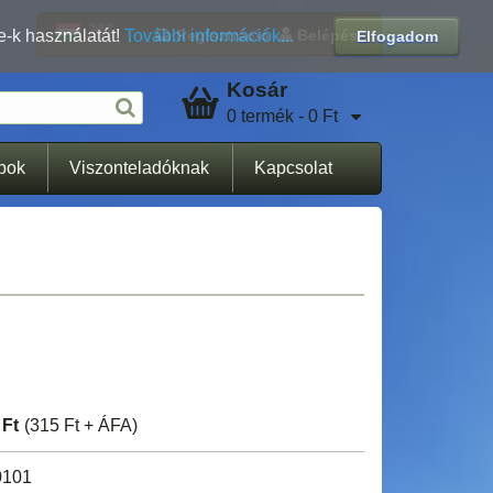
Regisztráció
Belépés
e-k használatát!
További információk...
Elfogadom
Kosár
0 termék - 0 Ft
apok
Viszonteladóknak
Kapcsolat
 Ft
(315 Ft + ÁFA)
0101