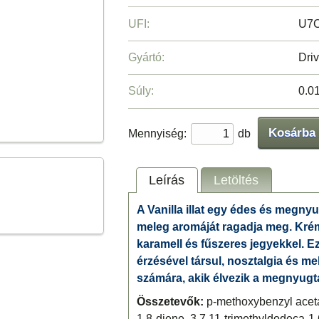
UFI:
U7
Gyártó:
Driv
Súly:
0.0
Kosárba
Mennyiség:
db
Leírás
Letöltés
A Vanilla illat egy édes és megnyu
meleg aromáját ragadja meg. Krém
karamell és fűszeres jegyekkel. Ez
érzésével társul, nosztalgia és me
számára, akik élvezik a megnyugta
Összetevők:
p-methoxybenzyl aceta
1,8-diene, 3,7,11-trimethyldodeca-1,