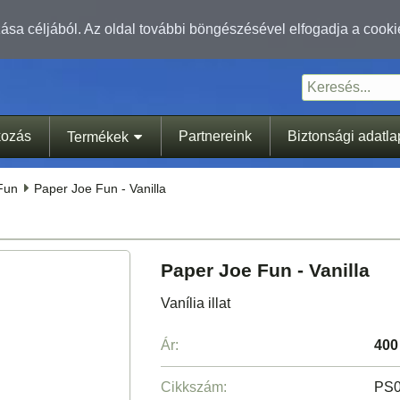
sa céljából. Az oldal további böngészésével elfogadja a cooki
kozás
Partnereink
Biztonsági adatl
Termékek
Fun
Paper Joe Fun - Vanilla
Paper Joe Fun - Vanilla
Vanília illat
Ár:
400
Cikkszám:
PS