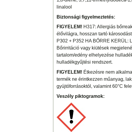
linalool
Biztonsági figyelmeztetés:
FIGYELEM!
H317: Allergiás bőrreakc
élővilágra, hosszan tartó károsodás
P302 + P352 HA BŐRRE KERÜL: Lem
Bőrirritáció vagy kiütések megjelenés
tartalom/edény elhelyezése hulladé
hulladékgyűjtési rendszert.
FIGYELEM!
Étkezésre nem alkalmas
termék ne érintkezzen műanyag, lakkozo
gyújtóforrásoktól, valamint 60°C fele
Veszély piktogramok: