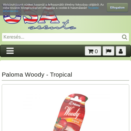
Webáruházunk sütiket használ a felhasználói élmény fokozása céljából. Az
Elfogadom
oldal további böngészésével elfogadja a cookie-k használatát!
További
információk...
0
Paloma Woody - Tropical