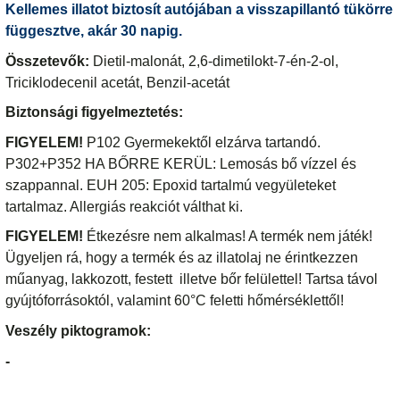
Kellemes illatot biztosít autójában a visszapillantó tükörre
függesztve, akár 30 napig.
Összetevők:
Dietil-malonát, 2,6-dimetilokt-7-én-2-ol,
Triciklodecenil acetát, Benzil-acetát
Biztonsági figyelmeztetés:
FIGYELEM!
P102 Gyermekektől elzárva tartandó.
P302+P352 HA BŐRRE KERÜL: Lemosás bő vízzel és
szappannal. EUH 205: Epoxid tartalmú vegyületeket
tartalmaz. Allergiás reakciót válthat ki.
FIGYELEM!
Étkezésre nem alkalmas! A termék nem játék!
Ügyeljen rá, hogy a termék és az illatolaj ne érintkezzen
műanyag, lakkozott, festett illetve bőr felülettel! Tartsa távol
gyújtóforrásoktól, valamint 60°C feletti hőmérséklettől!
Veszély piktogramok:
-