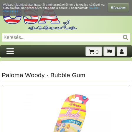
Webáruházunk sütiket használ a felhasználói élmény fokozása céljából. Az
Elfogadom
oldal további böngészésével elfogadja a cookie-k használatát!
További
információk...
0
Paloma Woody - Bubble Gum