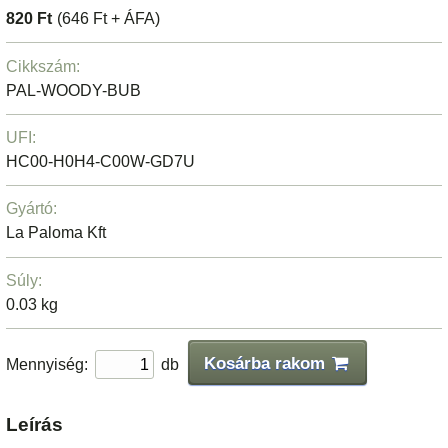
820 Ft
(646 Ft + ÁFA)
Cikkszám:
PAL-WOODY-BUB
UFI:
HC00-H0H4-C00W-GD7U
Gyártó:
La Paloma Kft
Súly:
0.03 kg
Kosárba rakom
Mennyiség:
db
Leírás