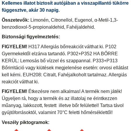
Kellemes illatot biztosít autójában a visszapillantó tükörre
függesztve, akár 30 napig.
Összetevők:
Limonén, Citronellol, Eugenol, α-Metil-1,3-
benzodioxol-5-propionaldehid, Fahéjaldehid.
Biztonsági figyelmeztetés:
FIGYELEM!
H317 Allergiás bőrreakciót válthat ki. P102
Gyermekektől elzárva tartandó. P302+P352 HA BŐRRE
KERÜL: Lemosás bő vízzel és szappannal. P333+P313
Bőrirritáció vagy kiütések megjelenése esetén: orvosi ellátást
kell kérni. EUH208: Citralt, Fahéjalkoholt tartalmaz. Allergiás
reakciót válthat ki.
FIGYELEM!
Étkezésre nem alkalmas! A termék nem játék!
Ügyeljen rá, hogy a termék és az illatolaj ne érintkezzen
műanyag, lakkozott, festett illetve bőr felülettel! Tartsa távol
gyújtóforrásoktól, valamint 70°C feletti hőmérséklettől!
Veszély piktogramok: