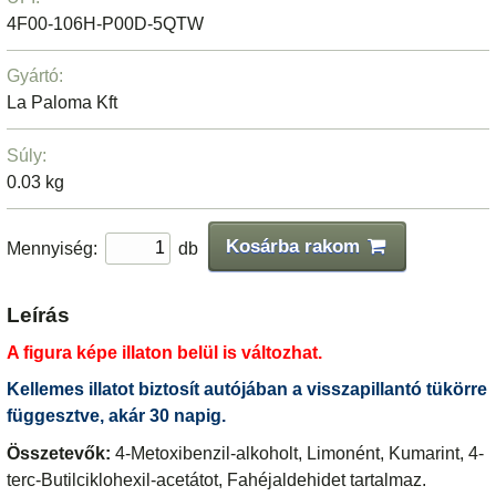
4F00-106H-P00D-5QTW
Gyártó:
La Paloma Kft
Súly:
0.03 kg
Kosárba rakom
Mennyiség:
db
Leírás
A figura képe illaton belül is változhat.
Kellemes illatot biztosít autójában a visszapillantó tükörre
függesztve, akár 30 napig.
Összetevők:
4-Metoxibenzil-alkoholt, Limonént, Kumarint, 4-
terc-Butilciklohexil-acetátot, Fahéjaldehidet tartalmaz.