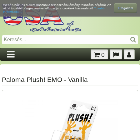
Webáruházunk sütiket használ a felhasználói élmény fokozása céljából. Az
Elfogadom
oldal további böngészésével elfogadja a cookie-k használatát!
További
információk...
0
Paloma Plush! EMO - Vanilla