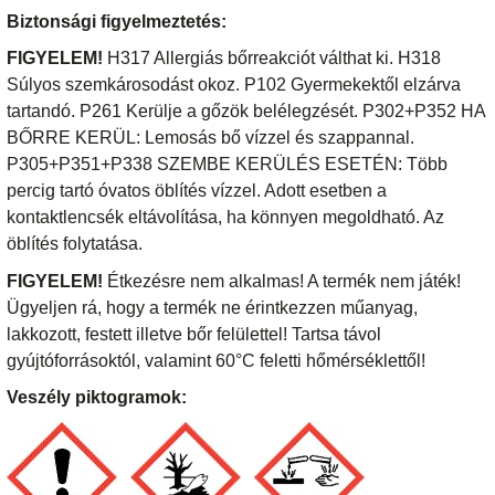
Biztonsági figyelmeztetés:
FIGYELEM!
H317 Allergiás bőrreakciót válthat ki. H318
Súlyos szemkárosodást okoz. P102 Gyermekektől elzárva
tartandó. P261 Kerülje a gőzök belélegzését. P302+P352 HA
BŐRRE KERÜL: Lemosás bő vízzel és szappannal.
P305+P351+P338 SZEMBE KERÜLÉS ESETÉN: Több
percig tartó óvatos öblítés vízzel. Adott esetben a
kontaktlencsék eltávolítása, ha könnyen megoldható. Az
öblítés folytatása.
FIGYELEM!
Étkezésre nem alkalmas! A termék nem játék!
Ügyeljen rá, hogy a termék ne érintkezzen műanyag,
lakkozott, festett illetve bőr felülettel! Tartsa távol
gyújtóforrásoktól, valamint 60°C feletti hőmérséklettől!
Veszély piktogramok: