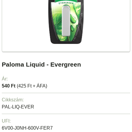
Paloma Liquid - Evergreen
Ár:
540 Ft
(425 Ft + ÁFA)
Cikkszám:
PAL-LIQ-EVER
UFI:
6V00-J0NH-600V-FER7