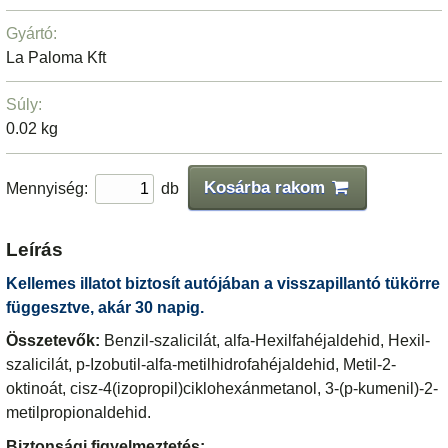
Gyártó:
La Paloma Kft
Súly:
0.02 kg
Kosárba rakom
Mennyiség:
db
Leírás
Kellemes illatot biztosít autójában a visszapillantó tükörre
függesztve, akár 30 napig.
Összetevők:
Benzil-szalicilát, alfa-Hexilfahéjaldehid, Hexil-
szalicilát, p-Izobutil-alfa-metilhidrofahéjaldehid, Metil-2-
oktinoát, cisz-4(izopropil)ciklohexánmetanol, 3-(p-kumenil)-2-
metilpropionaldehid.
Biztonsági figyelmeztetés: