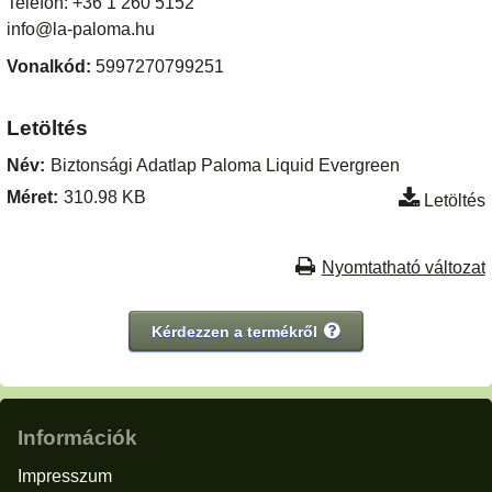
Telefon: +36 1 260 5152
info@la-paloma.hu
Vonalkód:
5997270799251
Letöltés
Név:
Biztonsági Adatlap Paloma Liquid Evergreen
Méret:
310.98 KB
Letöltés
Nyomtatható változat
Kérdezzen a termékről
Információk
Impresszum