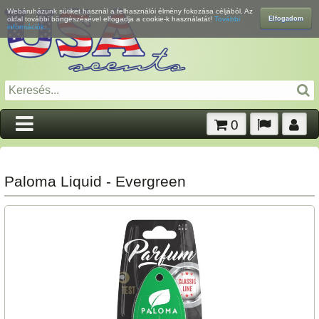
Webáruházunk sütiket használ a felhasználói élmény fokozása céljából. Az
Elfogadom
oldal további böngészésével elfogadja a cookie-k használatát!
További
információk...
0
Paloma Liquid - Evergreen