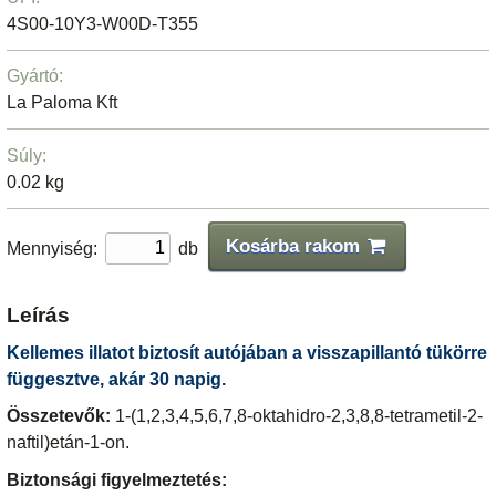
4S00-10Y3-W00D-T355
Gyártó:
La Paloma Kft
Súly:
0.02 kg
Kosárba rakom
Mennyiség:
db
Leírás
Kellemes illatot biztosít autójában a visszapillantó tükörre
függesztve, akár 30 napig.
Összetevők:
1-(1,2,3,4,5,6,7,8-oktahidro-2,3,8,8-tetrametil-2-
naftil)etán-1-on.
Biztonsági figyelmeztetés: