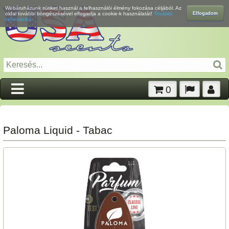
Webáruházunk sütiket használ a felhasználói élmény fokozása céljából. Az
Elfogadom
oldal további böngészésével elfogadja a cookie-k használatát!
További
információk...
0
Paloma Liquid - Tabac