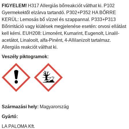
FIGYELEM!
H317 Allergiás bőrreakciót válthat ki. P102
Gyermekektől elzárva tartandó. P302+P352 HA BŐRRE
KERÜL: Lemosás bő vízzel és szappannal. P333+P313
Bőrirritáció vagy kiütések megjelenése esetén: orvosi ellátást
kell kérni. EUH208: Limonént, Kumarint, Eugenolt, Linalil-
acetátot, Linaloolt, alfa-Pinént, 4-Allilanizolt tartalmaz.
Allergiás reakciót válthat ki.
Veszély piktogramok:
Származási hely:
Magyarország
Gyártó:
LA PALOMA Kft.