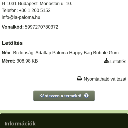
H-1031 Budapest, Monostori u. 10.
Telefon: +36 1 260 5152
info@la-paloma.hu
Vonalkód:
5997270780372
Letöltés
Név:
Biztonsági Adatlap Paloma Happy Bag Bubble Gum
Méret:
308.98 KB
Letöltés
Nyomtatható változat
Kérdezzen a termékről
Információk