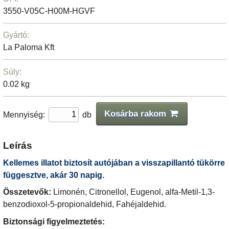
3550-V05C-H00M-HGVF
Gyártó:
La Paloma Kft
Súly:
0.02 kg
Kosárba rakom
Mennyiség:
db
Leírás
Kellemes illatot biztosít autójában a visszapillantó tükörre
függesztve, akár 30 napig.
Összetevők:
Limonén, Citronellol, Eugenol, alfa-Metil-1,3-
benzodioxol-5-propionaldehid, Fahéjaldehid.
Biztonsági figyelmeztetés: