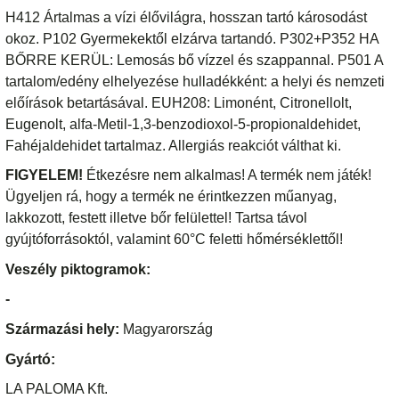
H412 Ártalmas a vízi élővilágra, hosszan tartó károsodást
okoz. P102 Gyermekektől elzárva tartandó. P302+P352 HA
BŐRRE KERÜL: Lemosás bő vízzel és szappannal. P501 A
tartalom/edény elhelyezése hulladékként: a helyi és nemzeti
előírások betartásával. EUH208: Limonént, Citronellolt,
Eugenolt, alfa-Metil-1,3-benzodioxol-5-propionaldehidet,
Fahéjaldehidet tartalmaz. Allergiás reakciót válthat ki.
FIGYELEM!
Étkezésre nem alkalmas! A termék nem játék!
Ügyeljen rá, hogy a termék ne érintkezzen műanyag,
lakkozott, festett illetve bőr felülettel! Tartsa távol
gyújtóforrásoktól, valamint 60°C feletti hőmérséklettől!
Veszély piktogramok:
-
Származási hely:
Magyarország
Gyártó:
LA PALOMA Kft.