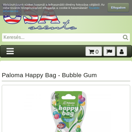
Webáruházunk sütiket használ a felhasználói élmény fokozása céljából. Az
Elfogadom
oldal további böngészésével elfogadja a cookie-k használatát!
További
információk...
0
Paloma Happy Bag - Bubble Gum