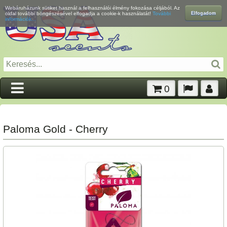
Webáruházunk sütiket használ a felhasználói élmény fokozása céljából. Az
Elfogadom
oldal további böngészésével elfogadja a cookie-k használatát!
További
információk...
0
Paloma Gold - Cherry