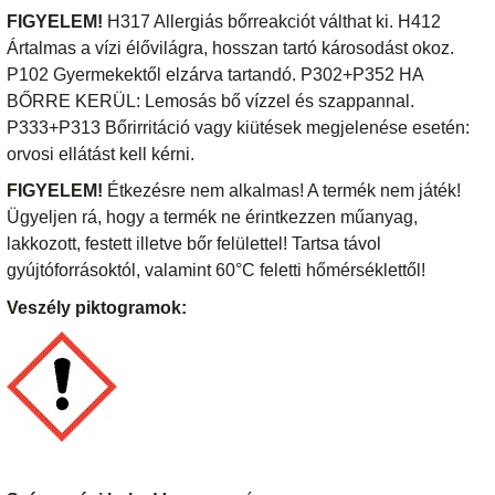
FIGYELEM!
H317 Allergiás bőrreakciót válthat ki. H412
Ártalmas a vízi élővilágra, hosszan tartó károsodást okoz.
P102 Gyermekektől elzárva tartandó. P302+P352 HA
BŐRRE KERÜL: Lemosás bő vízzel és szappannal.
P333+P313 Bőrirritáció vagy kiütések megjelenése esetén:
orvosi ellátást kell kérni.
FIGYELEM!
Étkezésre nem alkalmas! A termék nem játék!
Ügyeljen rá, hogy a termék ne érintkezzen műanyag,
lakkozott, festett illetve bőr felülettel! Tartsa távol
gyújtóforrásoktól, valamint 60°C feletti hőmérséklettől!
Veszély piktogramok: