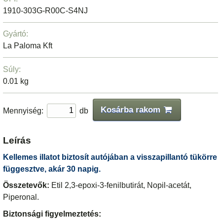
1910-303G-R00C-S4NJ
Gyártó:
La Paloma Kft
Súly:
0.01 kg
Kosárba rakom
Mennyiség:
db
Leírás
Kellemes illatot biztosít autójában a visszapillantó tükörre
függesztve, akár 30 napig.
Összetevők:
Etil 2,3-epoxi-3-fenilbutirát, Nopil-acetát,
Piperonal.
Biztonsági figyelmeztetés: