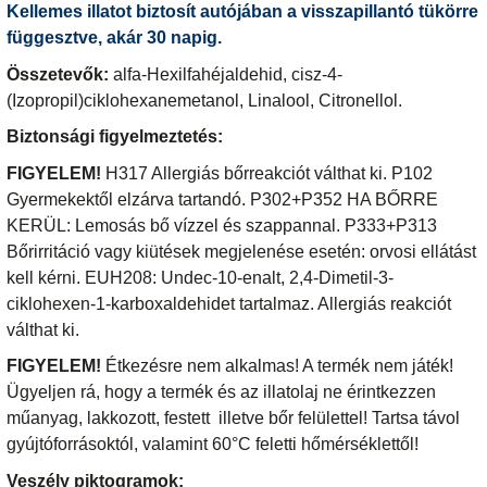
Kellemes illatot biztosít autójában a visszapillantó tükörre
függesztve, akár 30 napig.
Összetevők:
alfa-Hexilfahéjaldehid, cisz-4-
(Izopropil)ciklohexanemetanol, Linalool, Citronellol.
Biztonsági figyelmeztetés:
FIGYELEM!
H317 Allergiás bőrreakciót válthat ki. P102
Gyermekektől elzárva tartandó. P302+P352 HA BŐRRE
KERÜL: Lemosás bő vízzel és szappannal. P333+P313
Bőrirritáció vagy kiütések megjelenése esetén: orvosi ellátást
kell kérni. EUH208: Undec-10-enalt, 2,4-Dimetil-3-
ciklohexen-1-karboxaldehidet tartalmaz. Allergiás reakciót
válthat ki.
FIGYELEM!
Étkezésre nem alkalmas! A termék nem játék!
Ügyeljen rá, hogy a termék és az illatolaj ne érintkezzen
műanyag, lakkozott, festett illetve bőr felülettel! Tartsa távol
gyújtóforrásoktól, valamint 60°C feletti hőmérséklettől!
Veszély piktogramok: