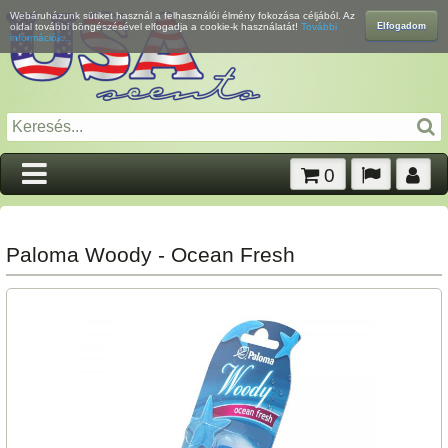
Webáruházunk sütiket használ a felhasználói élmény fokozása céljából. Az
Elfogadom
oldal további böngészésével elfogadja a cookie-k használatát!
További
információk...
0
Paloma Woody - Ocean Fresh